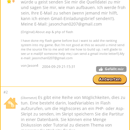
0
würde u geist senden Sie mir die Quelldatei zu mir
und sagen Sie mir, wie man aufbauen. Ich werde froh
sein, Ihre E-Mail zu sehen (wenn jemand mir hilft,
kann ich einen Gmail-Einladungsbrief senden!!).
Meine E-Mail: jasonchan0207@gmail.com
(Original) About asp & php of flash
I have done my flash game before but i want to add the ranking
system into my game. But i'm not good at this so would u mind send
me the source file to me and tell me how to build up. i will glade to
see ur e-mail(if someone help me,i can send a gmail invite letter!!).My
e-mail: jasonchan0207@gmail.com
von Jason4
2004-09-29 21:15:31
Gefällt mir
Antworten
#2
Es gibt eine Reihe von Möglichkeiten, dies zu
(Übersetzt)
tun. Eine besteht darin, loadVariables in Flash
aufzurufen, um die Highscores an ein PHP- oder Asp-
Skript zu senden, im Skript speichern Sie die Partitur
in einer Datenbank. Sie können eine Menge
Diskussion oder Tutorial zu diesem Thema von