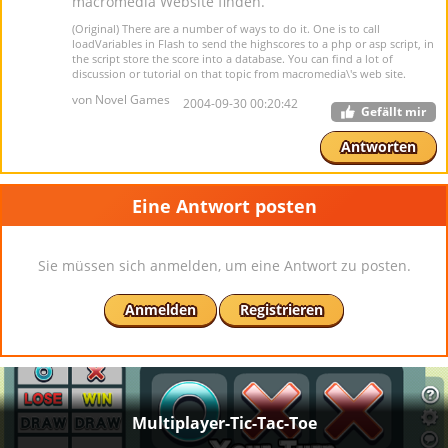
macromedia Website finden.
(Original) There are a number of ways to do it. One is to call
loadVariables in Flash to send the highscores to a php or asp script, in
the script store the score into a database. You can find a lot of
discussion or tutorial on that topic from macromedia\'s web site.
von Novel Games
2004-09-30 00:20:42
Gefällt mir
Antworten
Eine Antwort posten
Sie müssen sich anmelden, um eine Antwort zu posten.
Anmelden
Registrieren