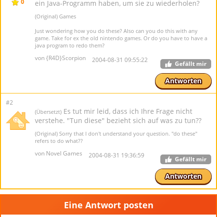
0
ein Java-Programm haben, um sie zu wiederholen?
(Original) Games
Just wondering how you do these? Also can you do this with any
game. Take for ex the old nintendo games. Or do you have to have a
java program to redo them?
von {R4D}Scorpion
2004-08-31 09:55:22
Gefällt mir
Antworten
#2
Es tut mir leid, dass ich Ihre Frage nicht
(Übersetzt)
verstehe. "Tun diese" bezieht sich auf was zu tun??
(Original) Sorry that I don't understand your question. "do these"
refers to do what??
von Novel Games
2004-08-31 19:36:59
Gefällt mir
Antworten
Eine Antwort posten