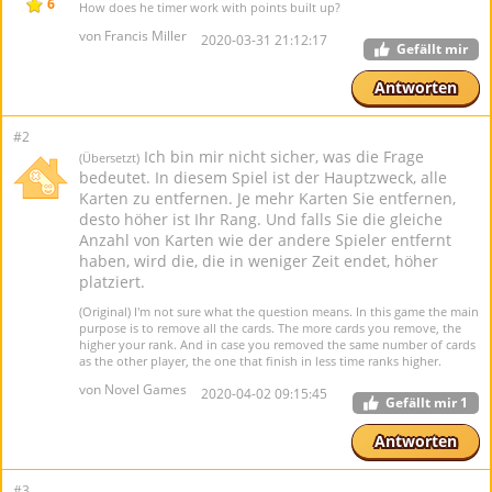
6
How does he timer work with points built up?
von Francis Miller
2020-03-31 21:12:17
Gefällt mir
Antworten
#2
Ich bin mir nicht sicher, was die Frage
(Übersetzt)
bedeutet. In diesem Spiel ist der Hauptzweck, alle
Karten zu entfernen. Je mehr Karten Sie entfernen,
desto höher ist Ihr Rang. Und falls Sie die gleiche
Anzahl von Karten wie der andere Spieler entfernt
haben, wird die, die in weniger Zeit endet, höher
platziert.
(Original) I'm not sure what the question means. In this game the main
purpose is to remove all the cards. The more cards you remove, the
higher your rank. And in case you removed the same number of cards
as the other player, the one that finish in less time ranks higher.
von Novel Games
2020-04-02 09:15:45
Gefällt mir
1
Antworten
#3