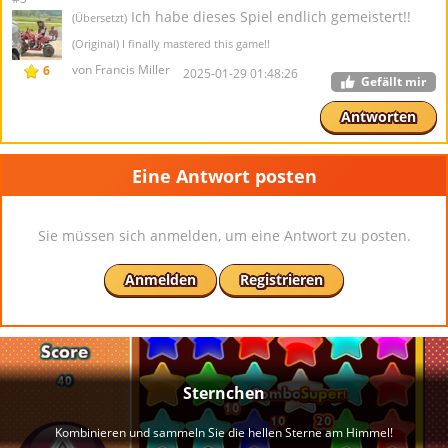
Ich habe dieses Spiel endlich gemeistert!!
(Übersetzt)
(Original) I finally mastered this game!!
von Francis Miller
6
2025-01-29 01:48:26
Gefällt mir
Antworten
Eine Antwort posten
Sie müssen sich anmelden, um eine Antwort zu posten.
Anmelden
Registrieren