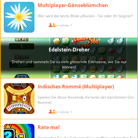
Multiplayer-Gänseblümchen
Wer wird die letzte Blüte pflücken - Sie oder Ihr Gegner?
Spieler online: 1
Indisches Rommé (Multiplayer)
Spielen Sie diese fesselnde Variante des berühmten Gin-
Rommé!
Spieler online: 1
Rate mal
Vermeiden Sie die Geheimzahl zu treffen und werden Sie