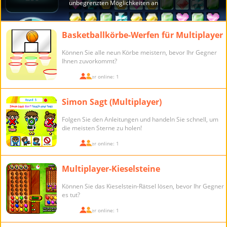
Basketballkörbe-Werfen für Multiplayer
Können Sie alle neun Körbe meistern, bevor Ihr Gegner
Ihnen zuvorkommt?
Spieler online: 1
Simon Sagt (Multiplayer)
Folgen Sie den Anleitungen und handeln Sie schnell, um
die meisten Sterne zu holen!
Spieler online: 1
Multiplayer-Kieselsteine
Können Sie das Kieselstein-Rätsel lösen, bevor Ihr Gegner
es tut?
Spieler online: 1