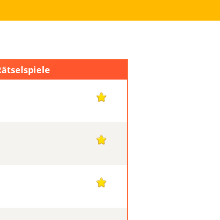
Rätselspiele
1
1
1