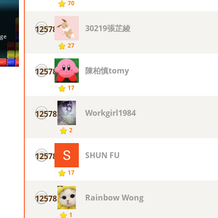
70
30219張芷綾
12578
27
陳柏慎tomy
12578
17
Workgirl1984
12578
2
SHUN FU
12578
17
Rainbow Wong
12578
1