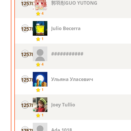
郭羽彤GUO YUTONG
12578
4
Julio Becerra
12578
1
###########
12578
4
Ульяна Уласевич
12578
1
Joey Tullio
12578
1
Ada 1018
12578