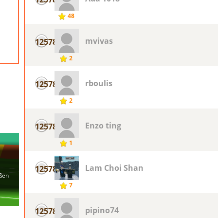
48
mvivas
12578
2
rboulis
12578
2
Enzo ting
12578
1
Lam Choi Shan
12578
7
pipino74
12578