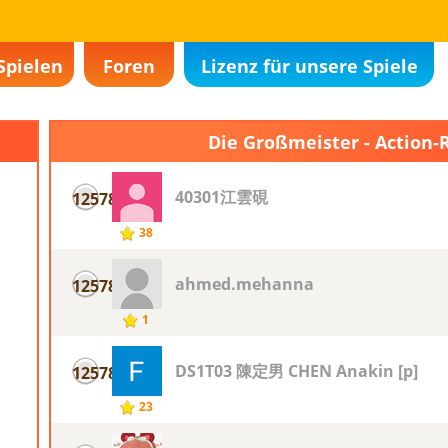
Spielen
Foren
Lizenz für unsere Spiele
Die Großmeister - Action-
40301江雲硯
12578
38
ahmed.mehanna
12578
1
DS1T03 陳定男 CHEN Anakin [p]
12578
23