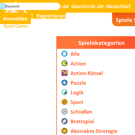
suche
Deutsch
Meistern Sie alle Spiele der Geschichte der Menschheit
Registrieren
Anmelden
Spiele 
Novel Games
Spielekategorien
Alle
Action
Action-Rätsel
Puzzle
Logik
Sport
Schießen
Brettspiel
Abstrakte Strategie