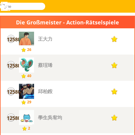
suche
Menü
Novel
Anmelden
Games
Die Großmeister - Action-Rätselspiele
王大力
12580
1
26
蔡珵琋
12580
1
40
邱柏銨
12580
1
29
學生吳宥均
12580
1
2