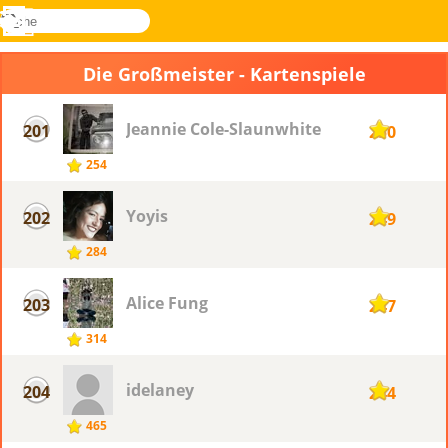
suche
Menü
Novel
Anmelden
Games
Die Großmeister - Kartenspiele
Jeannie Cole-Slaunwhite
201
250
254
Yoyis
202
249
284
Alice Fung
203
247
314
idelaney
204
244
465