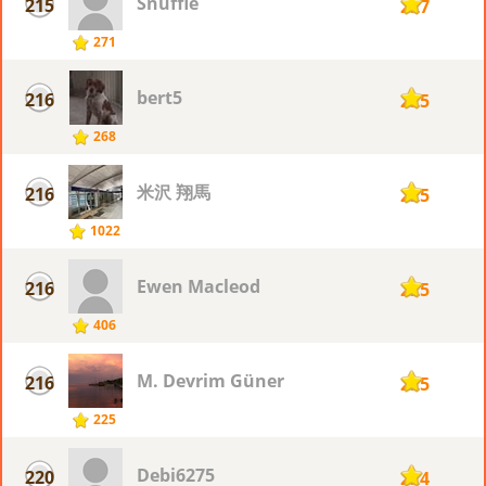
Snuffie
215
227
271
bert5
216
225
268
米沢 翔馬
216
225
1022
Ewen Macleod
216
225
406
M. Devrim Güner
216
225
225
Debi6275
220
224