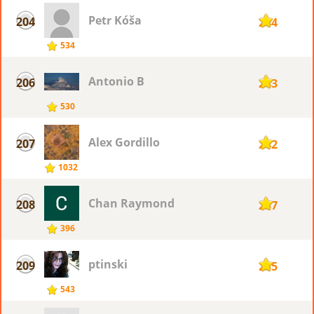
Petr Kóša
204
244
534
Antonio B
206
243
530
Alex Gordillo
207
242
1032
Chan Raymond
208
237
396
ptinski
209
235
543