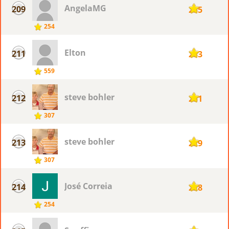
AngelaMG
209
235
254
Elton
211
233
559
steve bohler
212
231
307
steve bohler
213
229
307
José Correia
214
228
254