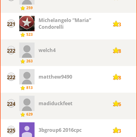
259
Michelangelo “Maria”
221
223
Condorelli
523
welch4
222
218
263
matthew9490
222
218
813
madiduckfeet
224
216
629
3bgroup6 2016cpc
225
213