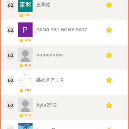
王葦銘
62
12
121
PANG YAT HONG 5A17
62
12
676
namename
62
12
416
謎めきアリス
62
12
247
Ayla2912
62
12
213