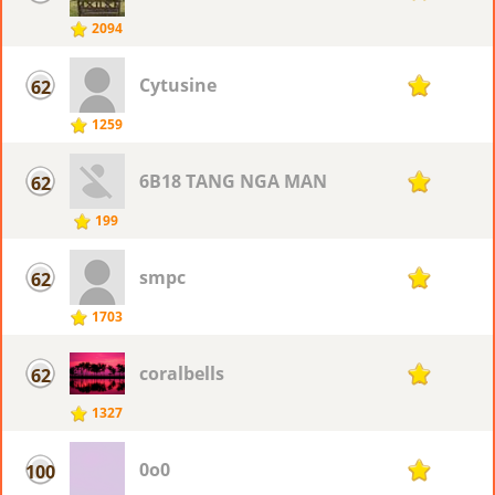
2094
Cytusine
62
12
1259
6B18 TANG NGA MAN
62
12
199
smpc
62
12
1703
coralbells
62
12
1327
0o0
100
11