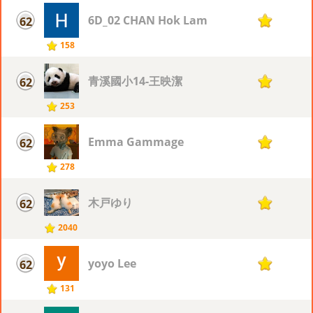
6D_02 CHAN Hok Lam
62
12
158
青溪國小14-王映潔
62
12
253
Emma Gammage
62
12
278
木戸ゆり
62
12
2040
yoyo Lee
62
12
131