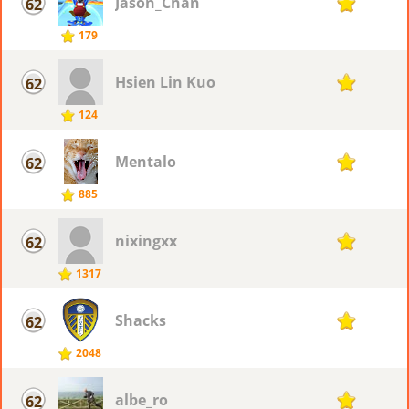
Jason_Chan
62
12
179
Hsien Lin Kuo
62
12
124
Mentalo
62
12
885
nixingxx
62
12
1317
Shacks
62
12
2048
albe_ro
62
12