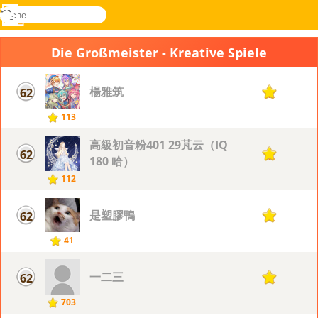
suche
Menü
Novel
Anmelden
Games
Die Großmeister - Kreative Spiele
楊雅筑
62
12
113
高級初音粉401 29芃云（IQ
62
12
180 哈）
112
是塑膠鴨
62
12
41
一二三
62
12
703