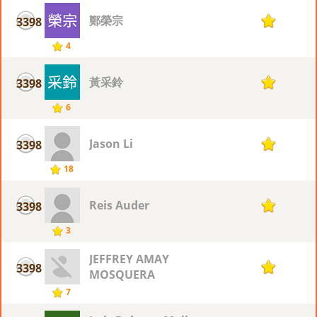
鄭榮宗
3398
1
4
黃采鈴
3398
1
6
Jason Li
3398
1
18
Reis Auder
3398
1
3
JEFFREY AMAY
3398
1
MOSQUERA
7