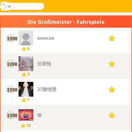
suche
Menü
Novel
Anmelden
Games
Die Großmeister - Fahrspiele
weecee
3398
1
8
伍琛悅
3398
1
3
37陳愷恩
3398
1
1
哈
3398
1
12