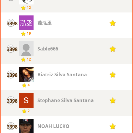
12
蕭泓丞
3398
1
19
Sable666
3398
1
12
Biatriz Silva Santana
3398
1
4
Stephane Silva Santana
3398
1
2
NOAH LUCKO
3398
1