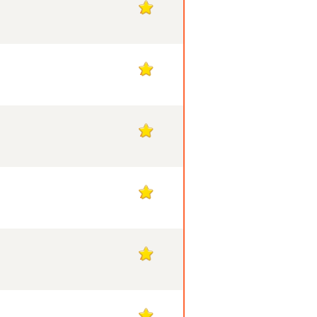
7
7
7
7
7
7