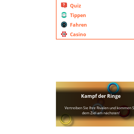
Quiz
Tippen
Fahren
Casino