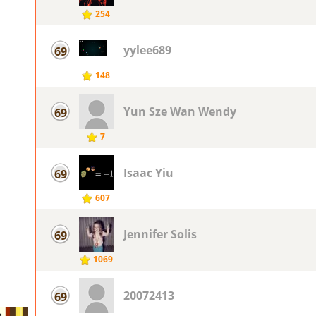
254
yylee689
69
148
Yun Sze Wan Wendy
69
7
Isaac Yiu
69
607
Jennifer Solis
69
1069
20072413
69