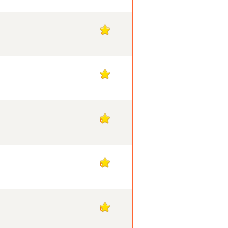
7
7
6
6
6