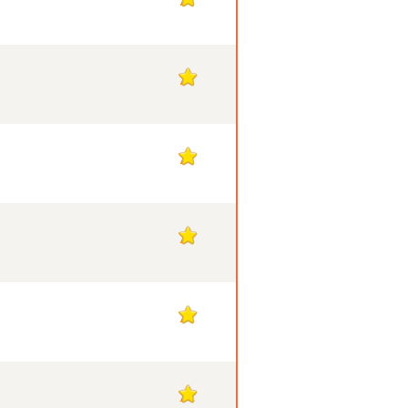
7
7
7
7
7