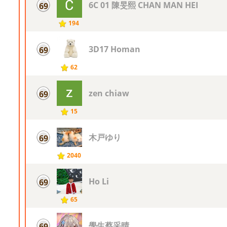
6C 01 陳旻熙 CHAN MAN HEI
69
194
3D17 Homan
69
62
zen chiaw
69
15
木戸ゆり
69
2040
Ho Li
69
65
學生蔡采晴
69