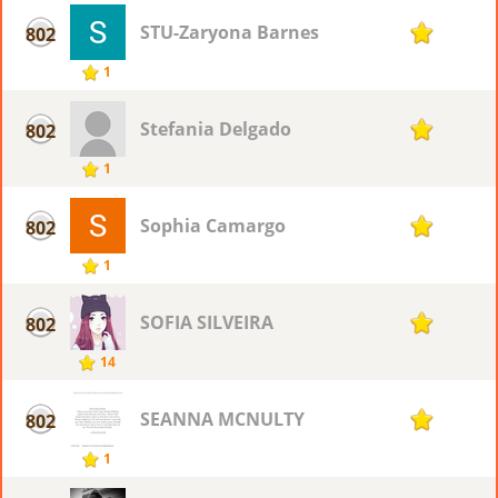
STU-Zaryona Barnes
802
1
1
Stefania Delgado
802
1
1
Sophia Camargo
802
1
1
SOFIA SILVEIRA
802
1
14
SEANNA MCNULTY
802
1
1