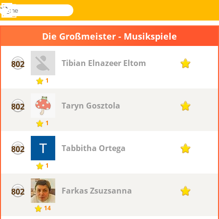
suche
Menü
Novel
Anmelden
Games
Die Großmeister - Musikspiele
Tibian Elnazeer Eltom
802
1
1
Taryn Gosztola
802
1
1
Tabbitha Ortega
802
1
1
Farkas Zsuzsanna
802
1
14