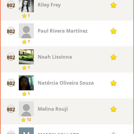
Riley Frey
802
1
1
Paul Rivera Martínez
802
1
1
Noah Lissinna
802
1
1
Natércia Oliveira Souza
802
1
1
Melina Rouji
802
1
12