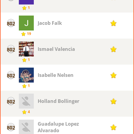
1
Jacob Falk
802
1
19
Ismael Valencia
802
1
1
Isabelle Nelsen
802
1
1
Holland Bollinger
802
1
4
Guadalupe Lopez
802
1
Alvarado