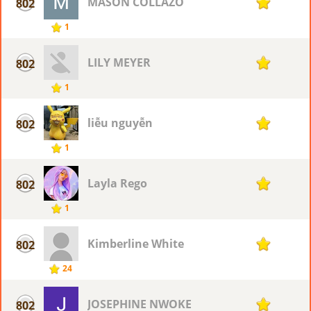
MASON COLLAZO
802
1
1
LILY MEYER
802
1
1
liễu nguyễn
802
1
1
Layla Rego
802
1
1
Kimberline White
802
1
24
JOSEPHINE NWOKE
802
1