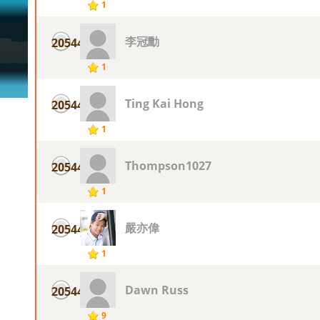
1
李冠勳
20544
1
Ting Kai Hong
20544
1
Thompson1027
20544
1
嚴亦偉
20544
1
Dawn Russ
20544
9