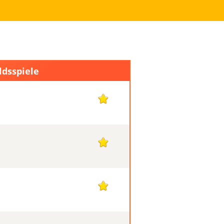
ldsspiele
1
1
1