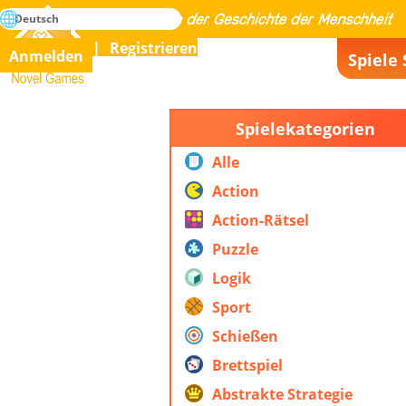
suche
Deutsch
Meistern Sie alle Spiele der Geschichte der Menschheit
Registrieren
Anmelden
Spiele 
Novel Games
Spielekategorien
Alle
Action
Action-Rätsel
Puzzle
Logik
Sport
Schießen
Brettspiel
Abstrakte Strategie