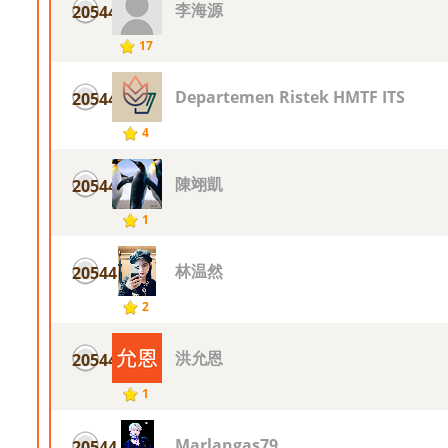
李海源
20544
17
Departemen Ristek HMTF ITS
20544
4
陳翊凱
20544
1
林温然
20544
2
洪允恩
20544
1
Marlangas79
20544