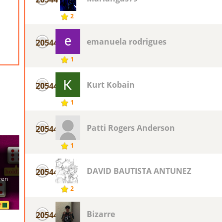
2
emanuela rodrigues
20544
1
Kurt Kobain
20544
1
Patti Rogers Anderson
20544
1
DAVID BAUTISTA ANTUNEZ
20544
2
Bizarre
20544