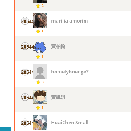
2
marilia amorim
20544
1
黃柏翰
20544
1
homelybriedge2
20544
3
黃凱娸
20544
1
HuaiChen Small
20544