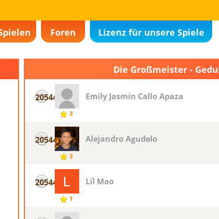
Spielen
Foren
Lizenz für unsere Spiele
Die Großmeister - Gedu
Emily Jasmin Callo Apaza
20544
3
Alejandro Agudelo
20544
3
Lil Mao
20544
1