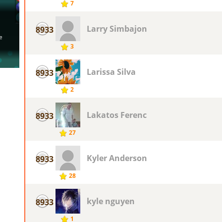
7
Larry Simbajon
8933
3
Larissa Silva
8933
2
Lakatos Ferenc
8933
27
Kyler Anderson
8933
28
kyle nguyen
8933
1