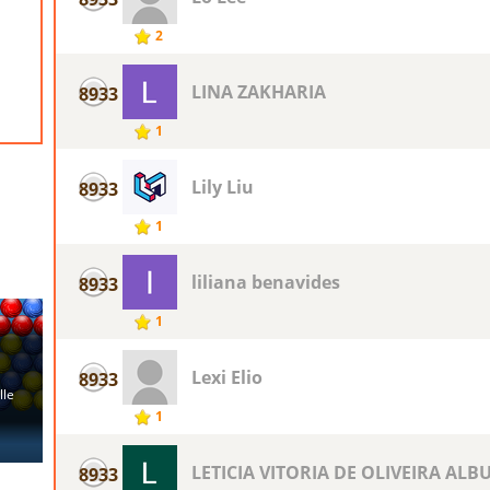
2
LINA ZAKHARIA
8933
1
Lily Liu
8933
1
liliana benavides
8933
1
Lexi Elio
8933
1
LETICIA VITORIA DE OLIVEIRA AL
8933