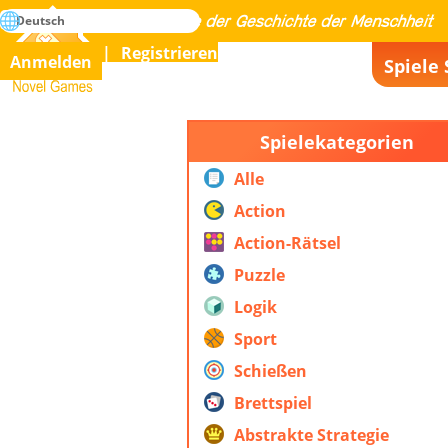
suche
Deutsch
Meistern Sie alle Spiele der Geschichte der Menschheit
Registrieren
Anmelden
Spiele 
Novel Games
Spielekategorien
Alle
Action
Action-Rätsel
Puzzle
Logik
Sport
Schießen
Brettspiel
Abstrakte Strategie