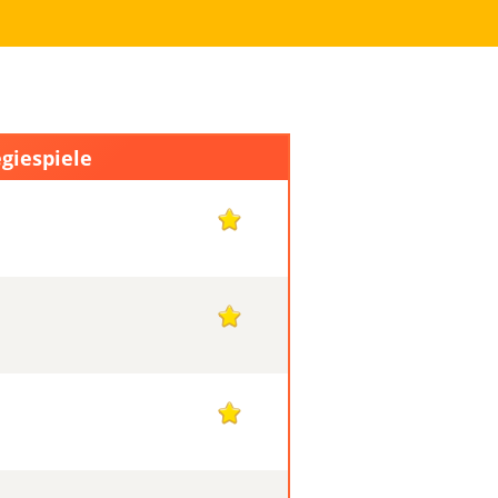
egiespiele
1
1
1