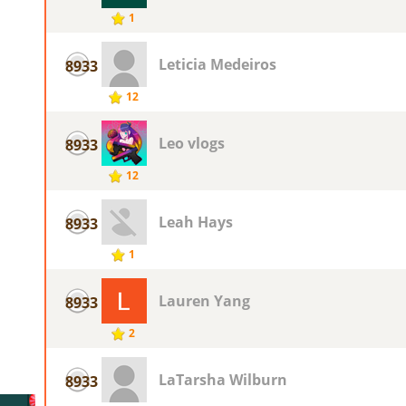
1
Leticia Medeiros
8933
12
Leo vlogs
8933
12
Leah Hays
8933
1
Lauren Yang
8933
2
LaTarsha Wilburn
8933