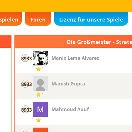
Spielen
Foren
Lizenz für unsere Spiele
Die Großmeister - Strat
Manix Lema Alvarez
8933
1
Manish Gupta
8933
1
Mahmoud Auuf
8933
1