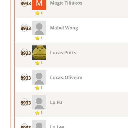
Magic Tiliakos
8933
1
Mabel Wong
8933
1
Lucas Potts
8933
1
Lucas.Oliveira
8933
1
Lo Fu
8933
1
Lo Lee
8933