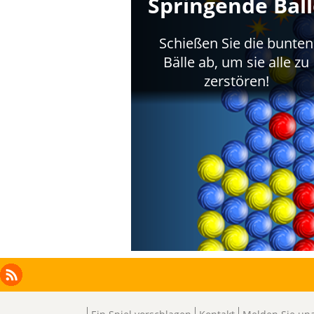
Facebook
Instagram
X
RSS
LinkedIn