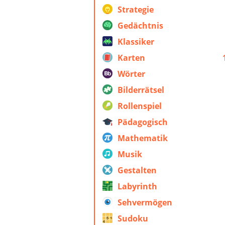
Strategie
Gedächtnis
Klassiker
Karten
Wörter
Bilderrätsel
Rollenspiel
Pädagogisch
Mathematik
Musik
Gestalten
Labyrinth
Sehvermögen
Sudoku