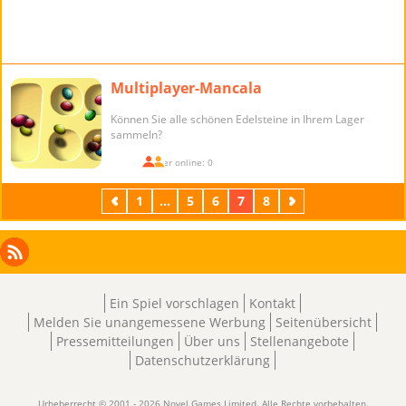
Multiplayer-Mancala
Können Sie alle schönen Edelsteine in Ihrem Lager
sammeln?
Spieler online: 0
Zurück
1
...
5
6
7
8
Weiter
Facebook
Instagram
X
RSS
LinkedIn
Ein Spiel vorschlagen
Kontakt
Melden Sie unangemessene Werbung
Seitenübersicht
Pressemitteilungen
Über uns
Stellenangebote
Datenschutzerklärung
Urheberrecht © 2001 - 2026 Novel Games Limited. Alle Rechte vorbehalten.