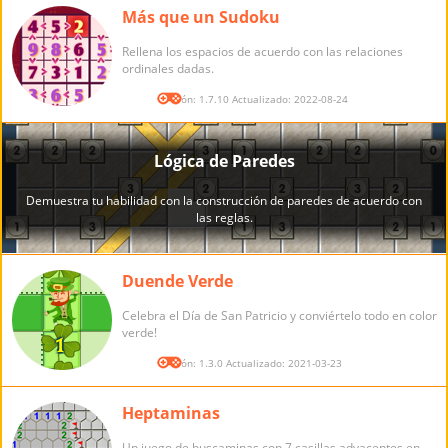
Más que un Sudoku
Rellena los espacios de acuerdo con las relaciones
ordinales dadas.
Versión: 1.7.10 Actualizado: 2022-08-24
Duende Verde
Celebra el Día de San Patricio y conviértelo todo en color
verde!
Versión: 1.3.0 Actualizado: 2021-03-23
Heptaminas
Un juego de buscaminas con 7 casillas adyacentes en