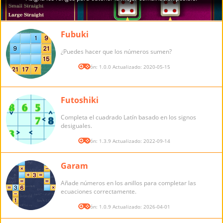
Fubuki
¿Puedes hacer que los números sumen?
Versión: 1.0.0 Actualizado: 2020-05-15
Futoshiki
Completa el cuadrado Latín basado en los signos
desiguales.
Versión: 1.3.9 Actualizado: 2022-09-14
Garam
Añade números en los anillos para completar las
ecuaciones correctamente.
Versión: 1.0.9 Actualizado: 2026-04-01