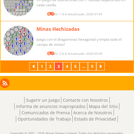
cada casilla.
Versión: 1.0.0 Actualizado: 2020-07-03
Minas Hechizadas
Juega con el dragaminas hexagonal y limpia todo el
campo de minas!
Versión: 2.0.0 Actualizado: 2020-05-09
Previos
1
2
3
4
5
...
9
Próximos
Facebook
Instagram
X
RSS
LinkedIn
Sugerir un Juego
Contacte con Nosotros
Informa de anuncios inapropiados
Mapa del Sitio
Comunicados de Prensa
Acerca de Nosotros
Oportunidades de Trabajo
Estado de Privacidad
Copyright © 2001 - 2026 Novel Games Limited. Todos los derechos reservados.