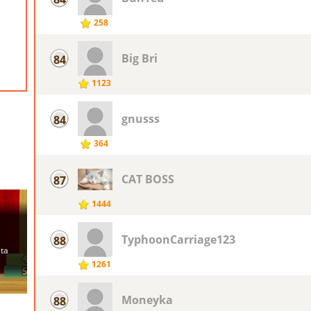
258
Big Bri
84
1123
gnusss
84
364
CAT BOSS
87
1444
TyphoonCarriage123
88
1261
Moneyka
88