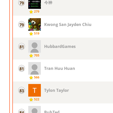
今神
79
279
Kwong San Jayden Chiu
79
519
HubbardGames
81
705
Tran Huu Huan
81
566
Tylon Taylor
83
522
BuhTed
84