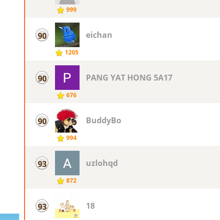
999
eichan
90
1205
PANG YAT HONG 5A17
90
676
BuddyBo
90
994
uzlohqd
93
872
18
93