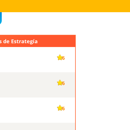
s de Estrategía
106
106
106