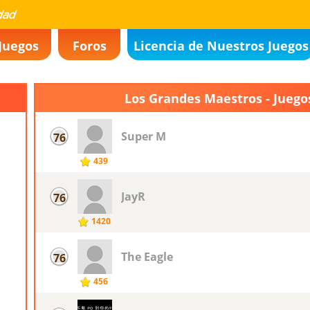
Juegos
Foros
Licencia de Nuestros Juegos
Los Grandes Maestros - Juego
Super M
76
439
JayR
76
1420
The Eagle
76
456