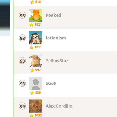
516
Poaked
93
1021
fatianism
93
1011
YellowStar
93
997
SGoP
93
239
Alex Gordillo
99
1032