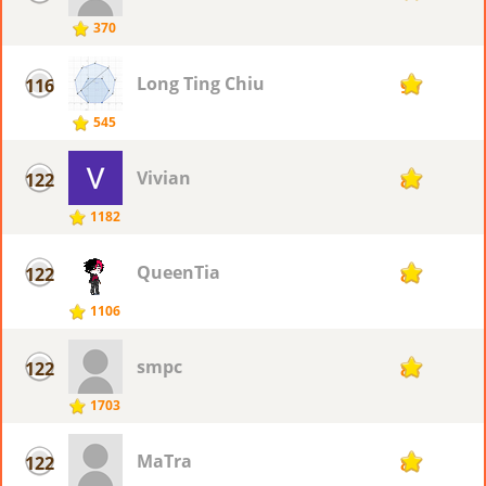
370
Long Ting Chiu
116
90
545
Vivian
122
88
1182
QueenTia
122
88
1106
smpc
122
88
1703
MaTra
122
88