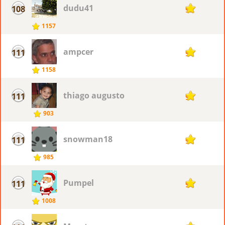
dudu41
108
92
1157
ampcer
111
91
1158
thiago augusto
111
91
903
snowman18
111
91
985
Pumpel
111
91
1008