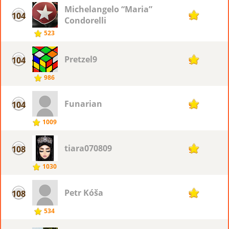
Michelangelo “Maria”
104
93
Condorelli
523
Pretzel9
104
93
986
Funarian
104
93
1009
tiara070809
108
92
1030
Petr Kóša
108
92
534