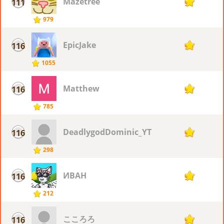
Mazetree
111
91
979
EpicJake
116
90
1055
Matthew
116
90
785
DeadlygodDominic_YT
116
90
298
ИВАН
116
90
212
こころろ
116
90