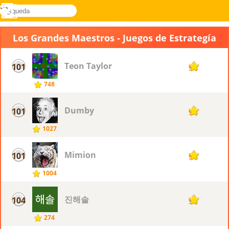
búsqueda
Menú
Novel
Acceder
Games
Los Grandes Maestros - Juegos de Estrategía
Teon Taylor
101
94
748
Dumby
101
94
1027
Mimion
101
94
1004
진해솔
104
93
274