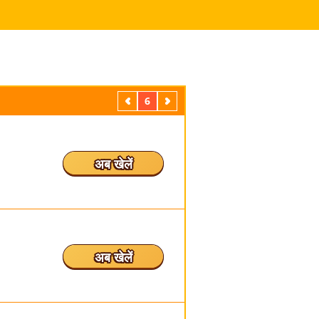
पिछला
6
अगला
अब खेलें
अब खेलें