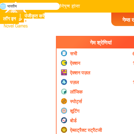
खोजे
भारतीय
मानव इतिहास में सभी गेम में निपुण होना
पंजीकृत करें
लॉग इन
गेम्स ख
Novel Games
गेम श्रेणियां
सभी
ऐक्शन
ऐक्शन पज़ल
पज़ल
लॉजिक
स्पोर्ट्स
शूटिंग
बोर्ड
ऐब्सट्रैक्ट स्ट्रैटजी