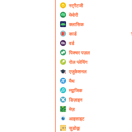
स्ट्रैटजी
मेमोरी
क्लासिक
कार्ड
वर्ड
पिक्चर पज़ल
रोल प्ले‍यिंग
एजुकेशनल
मैथ
म्यूाजिक
डिज़ाइन
मेज़
आइसाइट
सुडोकू