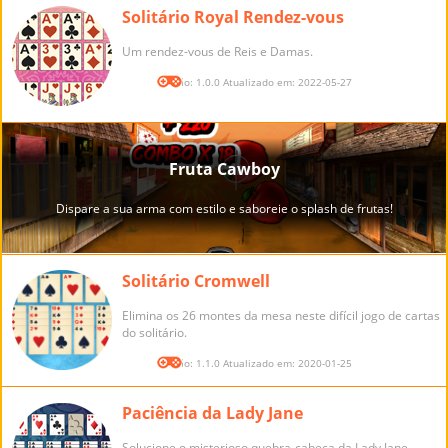
Solitário Royal Rendez-vous
Um rendez-vous de Reis e Damas.
Versão: 1.0.0 Atualizado em: 2022-05-27
Solitário Cromwell
Elimina os 26 montes da mesa neste difícil jogo de cartas
do solitário.
Versão: 1.1.0 Atualizado em: 2020-01-25
Paciência da Lady Jane
Solucione o misterioso quebra-cabeça da Lady Jane.