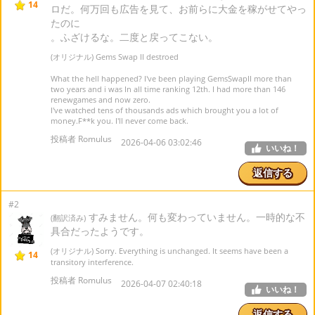
14
ロだ。何万回も広告を見て、お前らに大金を稼がせてやっ
たのに
。ふざけるな。二度と戻ってこない。
(オリジナル) Gems Swap II destroed
What the hell happened? I've been playing GemsSwapII more than
two years and i was In all time ranking 12th. I had more than 146
renewgames and now zero.
I've watched tens of thousands ads which brought you a lot of
money.F**k you. I'll never come back.
投稿者 Romulus
2026-04-06 03:02:46
いいね！
返信する
#2
すみません。何も変わっていません。一時的な不
(翻訳済み)
具合だったようです。
(オリジナル) Sorry. Everything is unchanged. It seems have been a
14
transitory interference.
投稿者 Romulus
2026-04-07 02:40:18
いいね！
返信する