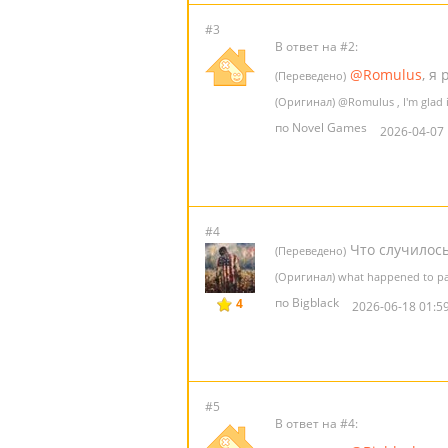
#3
В ответ на #2:
@Romulus
, я
(Переведено)
(Оригинал)
@Romulus
, I'm glad 
по Novel Games
2026-04-07 
#4
Что случилось
(Переведено)
(Оригинал) what happened to pa
по Bigblack
4
2026-06-18 01:5
#5
В ответ на #4: