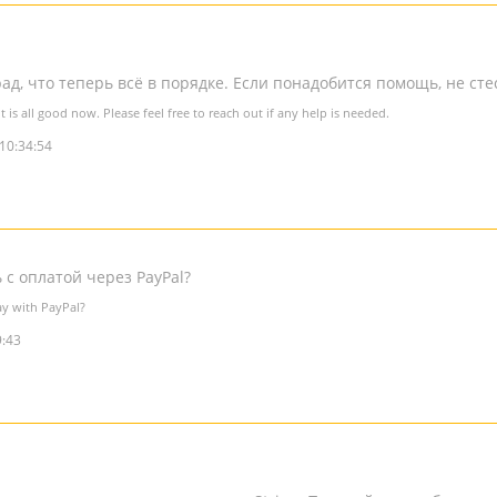
 рад, что теперь всё в порядке. Если понадобится помощь, не ст
it is all good now. Please feel free to reach out if any help is needed.
10:34:54
 с оплатой через PayPal?
y with PayPal?
9:43