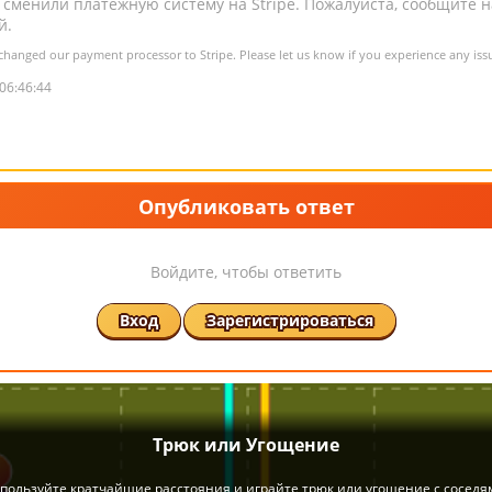
ы сменили платежную систему на Stripe. Пожалуйста, сообщите на
й.
changed our payment processor to Stripe. Please let us know if you experience any is
06:46:44
Опубликовать ответ
Войдите, чтобы ответить
Вход
Зарегистрироваться