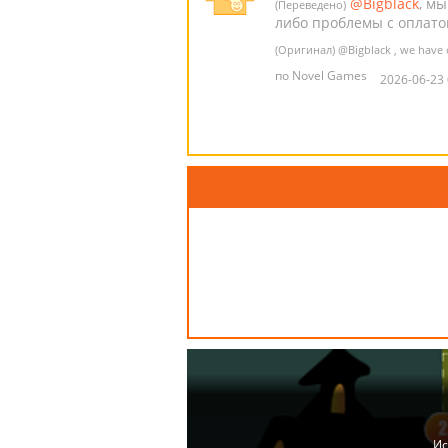
@Bigblack
, м
(Переведено)
либо проблемы с оплато
(Оригинал)
@Bigblack
, we have 
по Novel Games
2026-06-23 