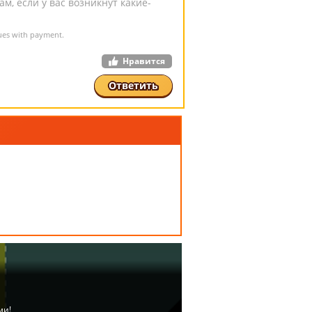
м, если у вас возникнут какие-
sues with payment.
Нравится
Ответить