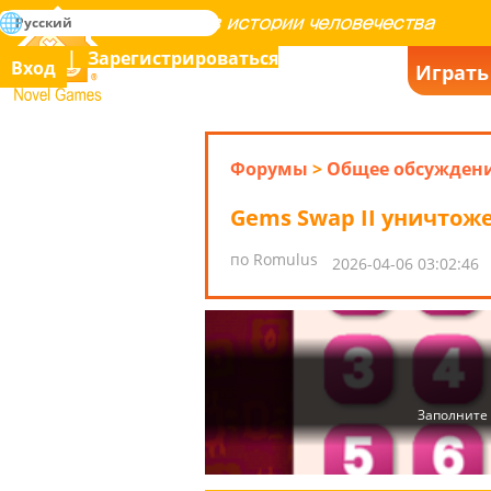
поиск
Русский
Освоение всех игр в истории человечества
Зарегистрироваться
Вход
Играть
Novel Games
Форумы
>
Общее обсужден
Gems Swap II уничтож
по Romulus
2026-04-06 03:02:46