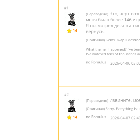
#1
Что, черт воз
(Переведено)
меня было более 146 игр
Я посмотрел десятки тыс
14
вернусь.
(Оригинал) Gems Swap II destro
What the hell happened? I've bee
I've watched tens of thousands a
по Romulus
2026-04-06 03:0
#2
Извините. Все
(Переведено)
(Оригинал) Sorry. Everything is u
по Romulus
14
2026-04-07 02:4