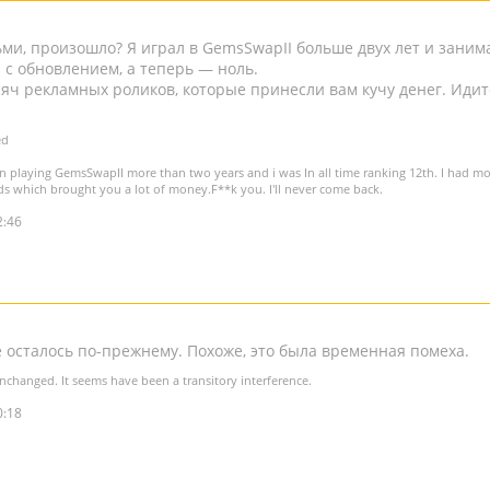
ьми, произошло? Я играл в GemsSwapII больше двух лет и заним
 с обновлением, а теперь — ноль.
яч рекламных роликов, которые принесли вам кучу денег. Идите
ed
n playing GemsSwapII more than two years and i was In all time ranking 12th. I had 
ds which brought you a lot of money.F**k you. I'll never come back.
2:46
 осталось по-прежнему. Похоже, это была временная помеха.
nchanged. It seems have been a transitory interference.
0:18