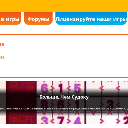
 в игры
Форумы
Лицензируйте наши игры
ие
ен