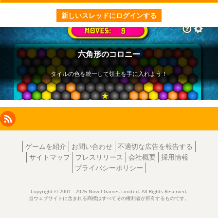
新しいスレッドにログインする
Facebook
Instagram
X
RSS
LinkedIn
ゲームを紹介
お問い合わせ
不適切な広告を報告する
サイトマップ
プレスリリース
会社概要
採用情報
プライバシーポリシー
Copyright © 2001 - 2026 Novel Games Limited. All Rights Reserved.
当ウェブサイトに含まれる商標はすべてその権利者が所有するものです。