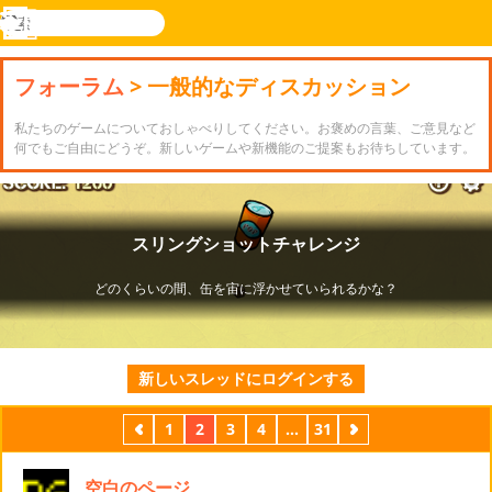
検
索
メ
Novel
ログ
ニ
Games
イン
フォーラム
> 一般的なディスカッション
ュ
ー
私たちのゲームについておしゃべりしてください。お褒めの言葉、ご意見など
何でもご自由にどうぞ。新しいゲームや新機能のご提案もお待ちしています。
新しいスレッドにログインする
前
1
2
3
4
...
31
次
空白のページ