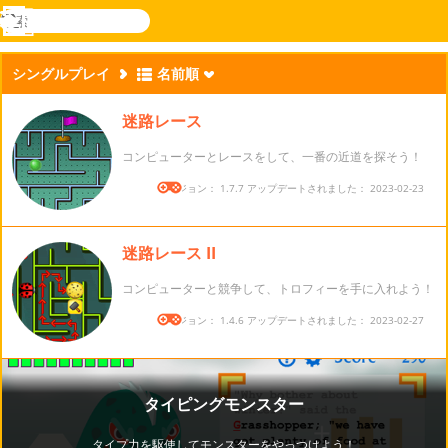
検
索
メ
Novel
ログ
ニ
Games
イン
シングルプレイ
名前順
ュ
ー
迷路レース
コンピューターとレースをして、一番の近道を探そう！
バージョン： 1.7.7 アップデートされました： 2023-02-23
迷路レース II
コンピューターと競争して、トロフィーを手に入れよう！
バージョン： 1.4.6 アップデートされました： 2023-02-27