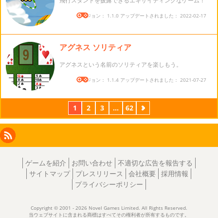
飛行スタントを披露できるエキサイティングなゲーム！
バージョン： 1.1.0 アップデートされました： 2022-02-17
アグネス ソリティア
アグネスという名前のソリティアを楽しもう。
バージョン： 1.1.4 アップデートされました： 2021-07-27
1
2
3
...
62
次
Facebook
Instagram
X
RSS
LinkedIn
ゲームを紹介
お問い合わせ
不適切な広告を報告する
サイトマップ
プレスリリース
会社概要
採用情報
プライバシーポリシー
Copyright © 2001 - 2026 Novel Games Limited. All Rights Reserved.
当ウェブサイトに含まれる商標はすべてその権利者が所有するものです。