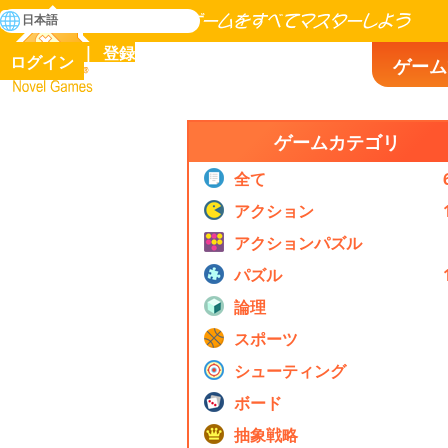
検
日本語
索
人類の歴史に存在するゲームをすべてマスターしよう
登録
ログイン
ゲーム
Novel Games
ゲームカテゴリ
全て
アクション
アクションパズル
パズル
論理
スポーツ
シューティング
ボード
抽象戦略