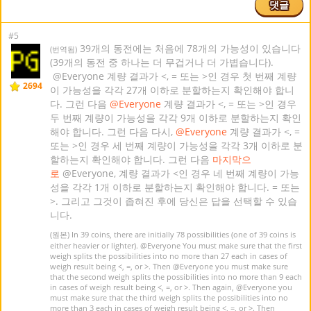
댓글
#5
39개의 동전에는 처음에 78개의 가능성이 있습니다
(번역됨)
(39개의 동전 중 하나는 더 무겁거나 더 가볍습니다).
@Everyone 계량 결과가 <, = 또는 >인 경우 첫 번째 계량
2694
이 가능성을 각각 27개 이하로 분할하는지 확인해야 합니
다. 그런 다음
@Everyone
계량 결과가 <, = 또는 >인 경우
두 번째 계량이 가능성을 각각 9개 이하로 분할하는지 확인
해야 합니다. 그런 다음 다시,
@Everyone
계량 결과가 <, =
또는 >인 경우 세 번째 계량이 가능성을 각각 3개 이하로 분
할하는지 확인해야 합니다. 그런 다음
마지막으
로
@Everyone, 계량 결과가 <인 경우 네 번째 계량이 가능
성을 각각 1개 이하로 분할하는지 확인해야 합니다. = 또는
>. 그리고 그것이 좁혀진 후에 당신은 답을 선택할 수 있습
니다.
(원본) In 39 coins, there are initially 78 possibilities (one of 39 coins is
either heavier or lighter).
@Everyone
You must make sure that the first
weigh splits the possibilities into no more than 27 each in cases of
weigh result being <, =, or >. Then
@Everyone
you must make sure
that the second weigh splits the possibilities into no more than 9 each
in cases of weigh result being <, =, or >. Then again,
@Everyone
you
must make sure that the third weigh splits the possibilities into no
more than 3 each in cases of weigh result being <, =, or >. Then