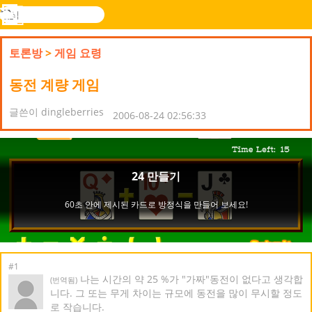
검
색
메
Novel
로그
뉴
Games
인
토론방
>
게임 요령
동전 계량 게임
글쓴이 dingleberries
2006-08-24 02:56:33
#1
나는 시간의 약 25 %가 "가짜"동전이 없다고 생각합
(번역됨)
니다. 그 또는 무게 차이는 규모에 동전을 많이 무시할 정도
로 작습니다.