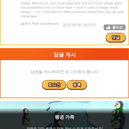
finally,
@Everyone
, you must make sure that the fourth weigh splits
the possibilities into no more than 1 each in cases of weigh result
being <, =, or >. And after it's been narrowed down then you can pick
the answer.
글쓴이 Piotr Grochowski
2025-05-06 19:57:01
좋아요
댓글
답글 게시
답변을 게시하려면 로그인해야 합니다
로그인
등록