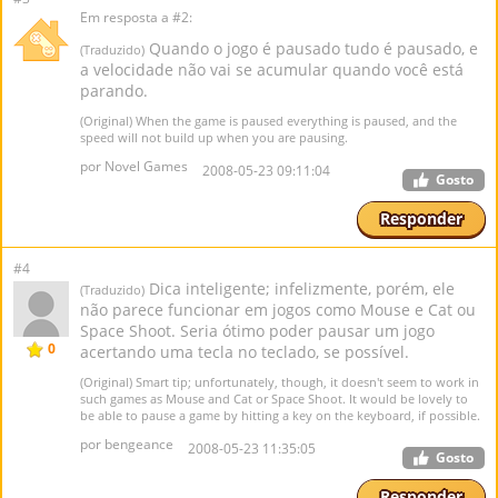
Em resposta a #2:
Quando o jogo é pausado tudo é pausado, e
(Traduzido)
a velocidade não vai se acumular quando você está
parando.
(Original) When the game is paused everything is paused, and the
speed will not build up when you are pausing.
por Novel Games
2008-05-23 09:11:04
Gosto
Responder
#4
Dica inteligente; infelizmente, porém, ele
(Traduzido)
não parece funcionar em jogos como Mouse e Cat ou
Space Shoot. Seria ótimo poder pausar um jogo
0
acertando uma tecla no teclado, se possível.
(Original) Smart tip; unfortunately, though, it doesn't seem to work in
such games as Mouse and Cat or Space Shoot. It would be lovely to
be able to pause a game by hitting a key on the keyboard, if possible.
por bengeance
2008-05-23 11:35:05
Gosto
Responder