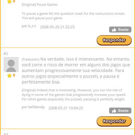
0
(Original) Pause Games
To pause a game Hit the question mark for the instructions screen.
This will pause your game.
por b_t-s
2008-05-20 21:32:25
Gosto
Responder
#2
Na verdade, isso é interessante. No entanto,
(Traduzido)
você corre o risco de morrer em alguns dos jogos que
aumentam progressivamente sua velocidade. Para
0
outros jogos (especialmente o puzzel), a pausa é
perfeitamente boa.
(Original) Indeed that is interesting. However, you run the risk of
dying in some of the games that progressively increase your speed.
For other games (especially the puzzel), pausing is perfectly alright.
por belldandy
2008-05-21 10:04:25
Gosto
Responder
#3