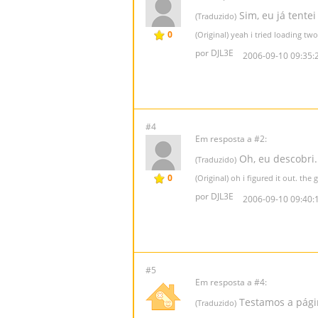
Sim, eu já tentei
(Traduzido)
0
(Original) yeah i tried loading tw
por DJL3E
2006-09-10 09:35:
#4
Em resposta a #2:
Oh, eu descobri.
(Traduzido)
0
(Original) oh i figured it out. th
por DJL3E
2006-09-10 09:40:
#5
Em resposta a #4:
Testamos a página
(Traduzido)