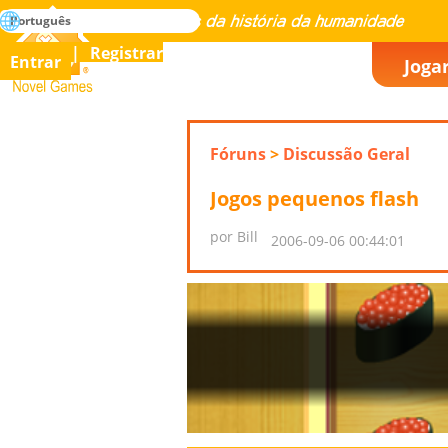
buscar
Português
Dominar todos os jogos da história da humanidade
Registrar
Entrar
Joga
Novel Games
Fóruns
>
Discussão Geral
Jogos pequenos flash
por Bill
2006-09-06 00:44:01