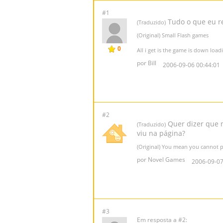
#1
Tudo o que eu re
(Traduzido)
(Original) Small Flash games
0
All i get is the game is down loa
por Bill
2006-09-06 00:44:01
#2
Quer dizer que n
(Traduzido)
viu na página?
(Original) You mean you cannot p
por Novel Games
2006-09-07
#3
Em resposta a #2: