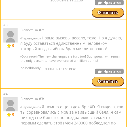
2008-02-12 11:33:59
Нравится
Ответить
#3
В ответ на #2:
Новые вызовы весело, тоже! Но я думаю,
(Переведено)
я буду оставаться единственным человеком,
0
который когда-либо набрал миллион очков!
(Оригинал) The new challenges are fun, too! But I guess I will remain
the only person to have ever scored a million points!
по belldandy
2008-02-13 09:39:41
Нравится
Ответить
#4
В ответ на #3:
Я помню еще в декабре XD. Я видела, как
(Переведено)
ты соревновались с No8 за наивысший балл. Я сам
0
никогда не бил его, но поздравляю с тем, что
первым сделать это!! (Мои 240000 побледнел по