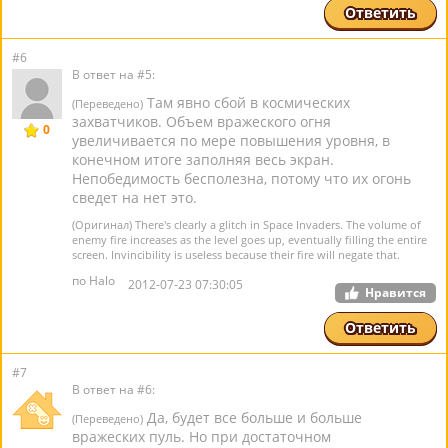
Ответить
#6
В ответ на #5:
Там явно сбой в космических
(Переведено)
захватчиков. Объем вражеского огня
0
увеличивается по мере повышения уровня, в
конечном итоге заполняя весь экран.
Непобедимость бесполезна, потому что их огонь
сведет на нет это.
(Оригинал) There's clearly a glitch in Space Invaders. The volume of
enemy fire increases as the level goes up, eventually filling the entire
screen. Invincibility is useless because their fire will negate that.
по Halo
2012-07-23 07:30:05
Нравится
Ответить
#7
В ответ на #6:
Да, будет все больше и больше
(Переведено)
вражеских пуль. Но при достаточном