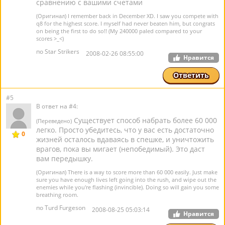
сравнению с вашими счетами
(Оригинал) I remember back in December XD. I saw you compete with
q8 for the highest score. I myself had never beaten him, but congrats
on being the first to do so!! (My 240000 paled compared to your
scores >_<)
по Star Strikers
2008-02-26 08:55:00
Нравится
Ответить
#5
В ответ на #4:
Существует способ набрать более 60 000
(Переведено)
легко. Просто убедитесь, что у вас есть достаточно
0
жизней осталось вдаваясь в спешке, и уничтожить
врагов, пока вы мигает (непобедимый). Это даст
вам передышку.
(Оригинал) There is a way to score more than 60 000 easily. Just make
sure you have enough lives left going into the rush, and wipe out the
enemies while you're flashing (invincible). Doing so will gain you some
breathing room.
по Turd Furgeson
2008-08-25 05:03:14
Нравится