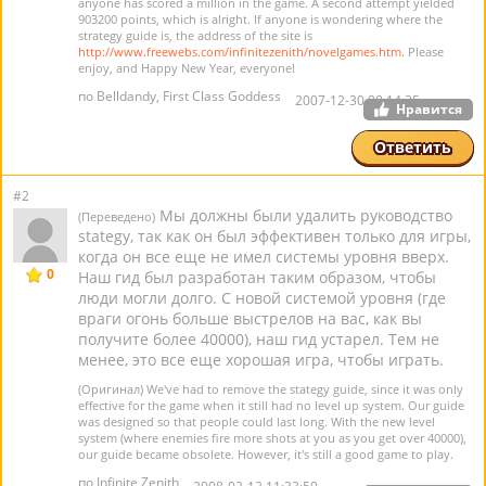
anyone has scored a million in the game. A second attempt yielded
903200 points, which is alright. If anyone is wondering where the
strategy guide is, the address of the site is
http://www.freewebs.com/infinitezenith/novelgames.htm.
Please
enjoy, and Happy New Year, everyone!
по Belldandy, First Class Goddess
2007-12-30 08:14:35
Нравится
Ответить
#2
Мы должны были удалить руководство
(Переведено)
stategy, так как он был эффективен только для игры,
когда он все еще не имел системы уровня вверх.
0
Наш гид был разработан таким образом, чтобы
люди могли долго. С новой системой уровня (где
враги огонь больше выстрелов на вас, как вы
получите более 40000), наш гид устарел. Тем не
менее, это все еще хорошая игра, чтобы играть.
(Оригинал) We've had to remove the stategy guide, since it was only
effective for the game when it still had no level up system. Our guide
was designed so that people could last long. With the new level
system (where enemies fire more shots at you as you get over 40000),
our guide became obsolete. However, it's still a good game to play.
по Infinite Zenith