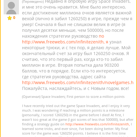
Недавно я опробую игру Space Invaders,
(Переведено)
и мне это очень нравится. Мне было интересно,
если достижение миллиона очков является важной
0
вехой (лично я забил 1260250) в игре, прежде чем я
умер! Сначала я был не слишком велик в игре (я
получил десятки меньше, чем 500000), но после
нахождения стратегии руководство
по
http://www.freewebs.com/infinitezenith, я
узнал
некоторые трюки, и с тех пор, я делаю лучше. Мой
окончательный счет за игру был 1260250 очков. Я
считаю, что это первый раз, когда кто-то забил
миллион в игре. Вторая попытка дала 903200
баллов, что в порядке. Если кто-то интересуется,
где стратегия руководства, адрес сайта
http://www.freewebs.com/infinitezenith/novelgames.ht
Пожалуйста, наслаждайтесь, и с Новым годом, все!
(Оригинал) Space Invaders; First person to score a million points
I have recently tried out the game Space Invaders, and I enjoy it very
much. I was wondering if reaching a million points is a milestone
(personally, I scored 1260250) in the game before I died! At first, I
wasn't too great at the game (I got scores of less that 500000), but after
finding a strategy guide on
http://www.freewebs.com/infinitezenith,
I
learned some tricks, and ever since, I've been doing better. My final
score for the game was 1260250 points. I believe it is the first time