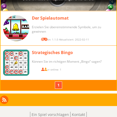
Der Spielautomat
Erzielen Sie übereinstimmende Symbole, um zu
gewinnen
Version: 1.1.0 Aktualisiert: 2022-02-11
Strategisches Bingo
Können Sie im richtigen Moment „Bingo“ sagen?
Spieler online: 1
1
Facebook
Instagram
X
RSS
LinkedIn
Ein Spiel vorschlagen
Kontakt