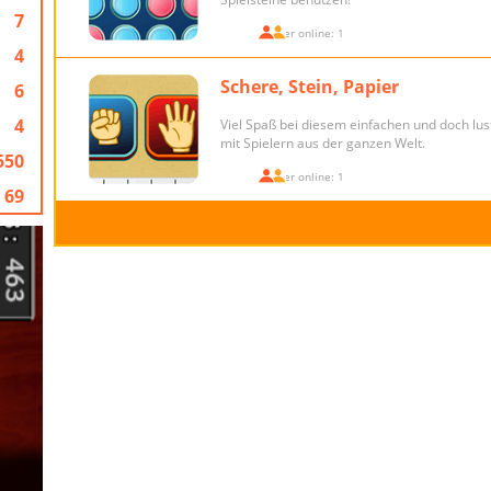
7
Spieler online: 1
4
Schere, Stein, Papier
6
4
Viel Spaß bei diesem einfachen und doch lus
mit Spielern aus der ganzen Welt.
550
Spieler online: 1
69