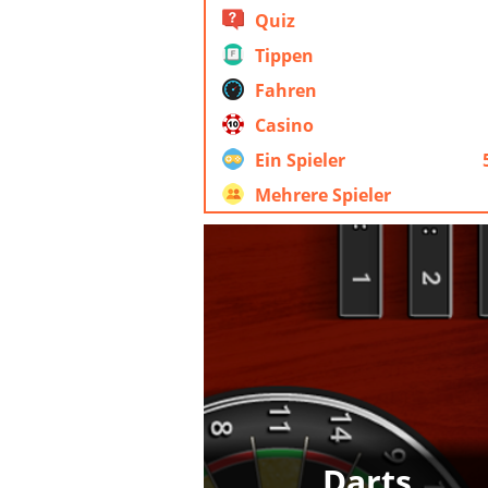
Quiz
Tippen
Fahren
Casino
Ein Spieler
Mehrere Spieler