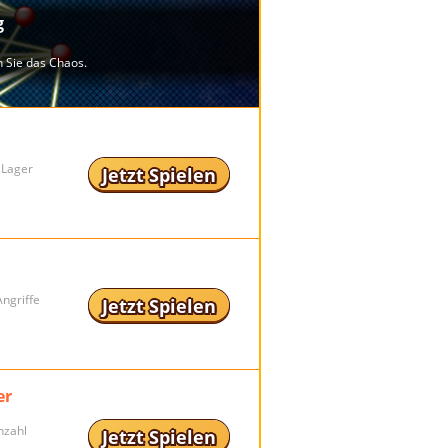
 Lager
Jetzt Spielen
Angriffe
Jetzt Spielen
er
nzahl
Jetzt Spielen