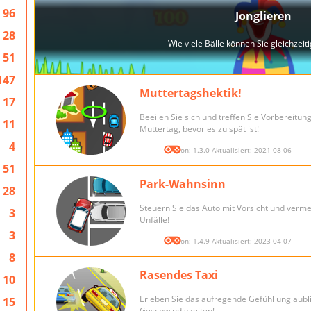
96
28
51
147
Muttertagshektik!
17
Beeilen Sie sich und treffen Sie Vorbereitun
11
Muttertag, bevor es zu spät ist!
4
Version: 1.3.0 Aktualisiert: 2021-08-06
51
Park-Wahnsinn
28
Steuern Sie das Auto mit Vorsicht und verme
3
Unfälle!
3
Version: 1.4.9 Aktualisiert: 2023-04-07
8
Rasendes Taxi
10
Erleben Sie das aufregende Gefühl unglaubl
15
Geschwindigkeiten!