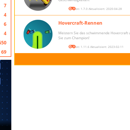
7
Version: 1.7.0 Aktualisiert: 2020-04-28
4
Hovercraft-Rennen
6
4
Meistern Sie das schwimmende Hovercraft
Sie zum Champion!
550
Version: 1.11.6 Aktualisiert: 2023-02-11
69