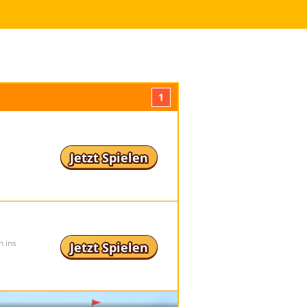
1
Jetzt Spielen
h ins
Jetzt Spielen