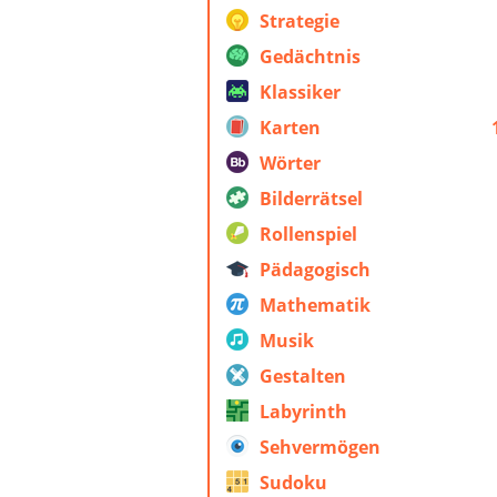
Strategie
Gedächtnis
Klassiker
Karten
Wörter
Bilderrätsel
Rollenspiel
Pädagogisch
Mathematik
Musik
Gestalten
Labyrinth
Sehvermögen
Sudoku