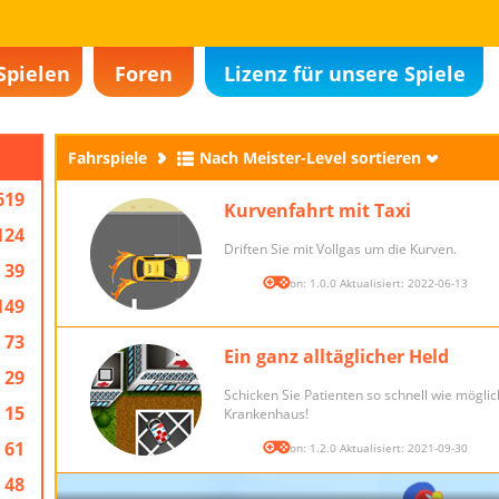
Spielen
Foren
Lizenz für unsere Spiele
Fahrspiele
Nach Meister-Level sortieren
619
Kurvenfahrt mit Taxi
124
Driften Sie mit Vollgas um die Kurven.
39
Version: 1.0.0 Aktualisiert: 2022-06-13
149
73
Ein ganz alltäglicher Held
29
Schicken Sie Patienten so schnell wie möglic
15
Krankenhaus!
61
Version: 1.2.0 Aktualisiert: 2021-09-30
48