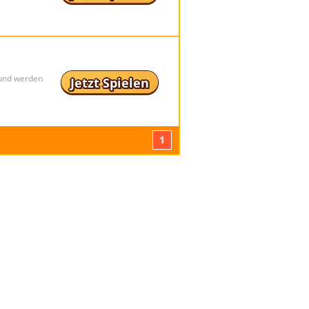
 und werden
Jetzt Spielen
1