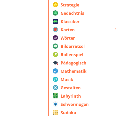
Strategie
Gedächtnis
Klassiker
Karten
Wörter
Bilderrätsel
Rollenspiel
Pädagogisch
Mathematik
Musik
Gestalten
Labyrinth
Sehvermögen
Sudoku