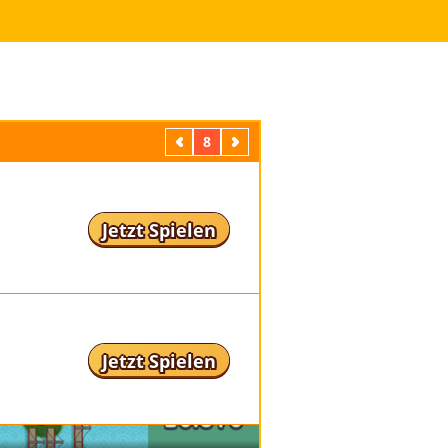
Zurück
8
Weiter
Jetzt Spielen
Jetzt Spielen