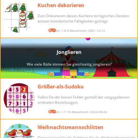
Kuchen dekorieren
Zum Dekorieren dieses Kuchens ist logisches Denken
anstatt künstlerische Fähigkeiten gefragt.
Version: 1.0.0 Aktualisiert: 2021-12-12
Größer-als-Sudoku
Füllen Sie die leeren Felder gemäß der vorgegebenen
ordinalen Beziehungen.
Version: 1.7.10 Aktualisiert: 2022-08-24
Weihnachtsmannschlitten
Organisieren Sie die Schlitten für die Weihnachtsmänner.