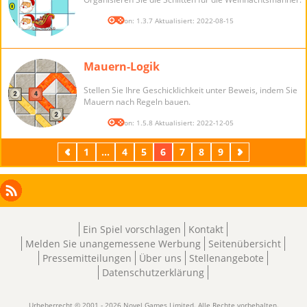
Version: 1.3.7 Aktualisiert: 2022-08-15
Mauern-Logik
Stellen Sie Ihre Geschicklichkeit unter Beweis, indem Sie
Mauern nach Regeln bauen.
Version: 1.5.8 Aktualisiert: 2022-12-05
Zurück
1
...
4
5
6
7
8
9
Weiter
Facebook
Instagram
X
RSS
LinkedIn
Ein Spiel vorschlagen
Kontakt
Melden Sie unangemessene Werbung
Seitenübersicht
Pressemitteilungen
Über uns
Stellenangebote
Datenschutzerklärung
Urheberrecht © 2001 - 2026 Novel Games Limited. Alle Rechte vorbehalten.