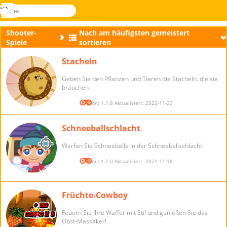
suche
Menü
Novel
Anmelden
Games
Shooter-
Nach am häufigsten gemeistert
Spiele
sortieren
Stacheln
Geben Sie den Pflanzen und Tieren die Stacheln, die sie
brauchen
Version: 1.1.8 Aktualisiert: 2022-11-23
Schneeballschlacht
Werfen Sie Schneebälle in der Schneeballschlacht!
Version: 1.1.0 Aktualisiert: 2021-11-18
Früchte-Cowboy
Feuern Sie Ihre Waffer mit Stil und genießen Sie das
Obst-Massaker!