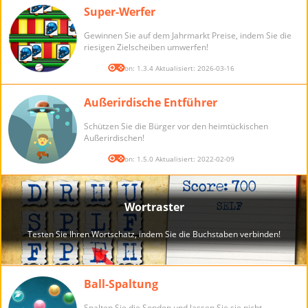
Super-Werfer
Gewinnen Sie auf dem Jahrmarkt Preise, indem Sie die
riesigen Zielscheiben umwerfen!
Version: 1.3.4 Aktualisiert: 2026-03-16
Außerirdische Entführer
Schützen Sie die Bürger vor den heimtückischen
Außerirdischen!
Version: 1.5.0 Aktualisiert: 2022-02-09
Ball-Spaltung
Spalten Sie die Sonden und lassen Sie sie nicht