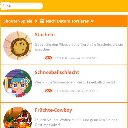
suche
Menü
Novel
Anmelden
Games
Shooter-Spiele
Nach Datum sortieren
Stacheln
Geben Sie den Pflanzen und Tieren die Stacheln, die sie
brauchen
Version: 1.1.8 Aktualisiert: 2022-11-23
Schneeballschlacht
Werfen Sie Schneebälle in der Schneeballschlacht!
Version: 1.1.0 Aktualisiert: 2021-11-18
Früchte-Cowboy
Feuern Sie Ihre Waffer mit Stil und genießen Sie das
Obst-Massaker!