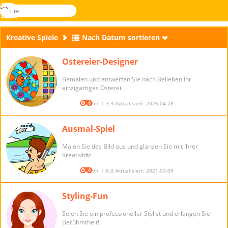
suche
Menü
Novel
Anmelden
Games
Kreative Spiele
Nach Datum sortieren
Ostereier-Designer
Bemalen und entwerfen Sie nach Belieben Ihr
einzigartiges Osterei.
Version: 1.3.3 Aktualisiert: 2026-04-28
Ausmal-Spiel
Malen Sie das Bild aus und glänzen Sie mit Ihrer
Kreativität.
Version: 1.6.0 Aktualisiert: 2021-03-09
Styling-Fun
Seien Sie ein professioneller Stylist und erlangen Sie
Berühmtheit!