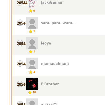
JackiGamer
20544
6
sara..para..wara...
20544
1
leoye
20544
1
mamadalmani
20544
4
P Brother
20544
10
alyssa21
20544