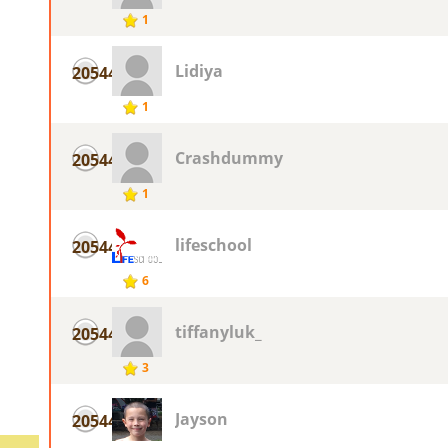
1
Lidiya
20544
1
Crashdummy
20544
1
lifeschool
20544
6
tiffanyluk_
20544
3
Jayson
20544