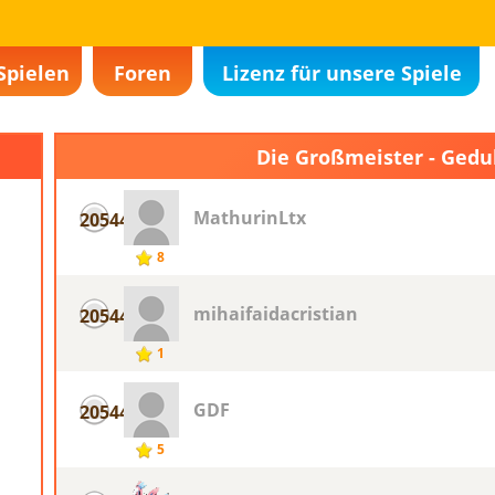
Spielen
Foren
Lizenz für unsere Spiele
Die Großmeister - Gedu
MathurinLtx
20544
8
mihaifaidacristian
20544
1
GDF
20544
5