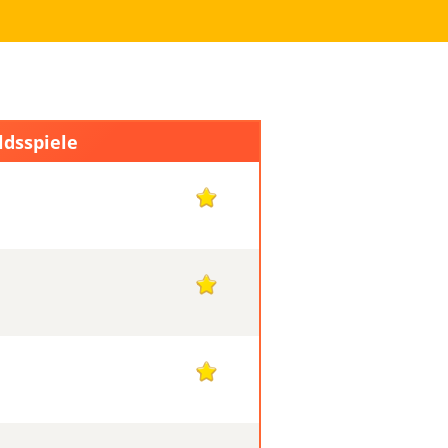
ldsspiele
1
1
1