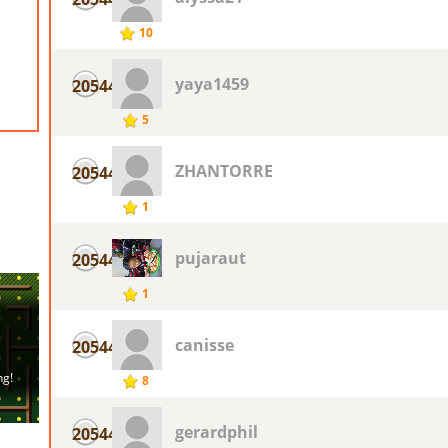
10
yaya1459
20544
5
ZHANTORRE
20544
1
pujaraut
20544
1
canisse
20544
8
gerardphil
20544