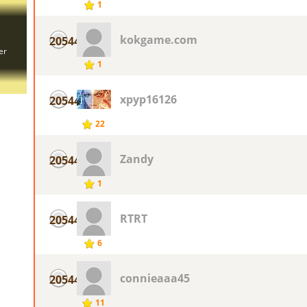
1
kokgame.com
20544
1
xpyp16126
20544
22
Zandy
20544
1
RTRT
20544
6
connieaaa45
20544
11