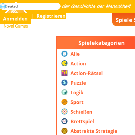
suche
Deutsch
Meistern Sie alle Spiele der Geschichte der Menschheit
Registrieren
Anmelden
Spiele 
Novel Games
Spielekategorien
Alle
Action
Action-Rätsel
Puzzle
Logik
Sport
Schießen
Brettspiel
Abstrakte Strategie