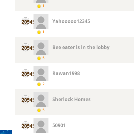
1
Yahooooo12345
20545
1
Bee eater is in the lobby
20545
5
Rawan1998
20545
2
Sherlock Homes
20545
5
50901
20545