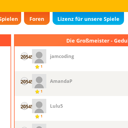
Spielen
Foren
Lizenz für unsere Spiele
Die Großmeister - Gedu
jamcoding
20545
1
AmandaP
20545
1
Lulu5
20545
1