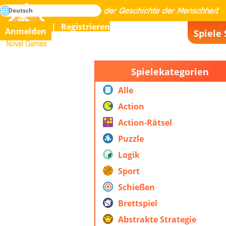
suche
Deutsch
Meistern Sie alle Spiele der Geschichte der Menschheit
Registrieren
Anmelden
Spiele 
Novel Games
Spielekategorien
Alle
Action
Action-Rätsel
Puzzle
Logik
Sport
Schießen
Brettspiel
Abstrakte Strategie