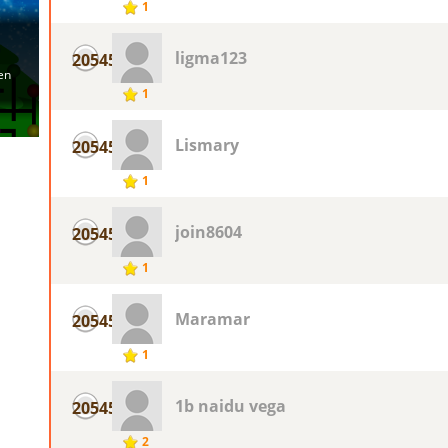
1
ligma123
20545
1
Lismary
20545
1
join8604
20545
1
Maramar
20545
1
1b naidu vega
20545
2