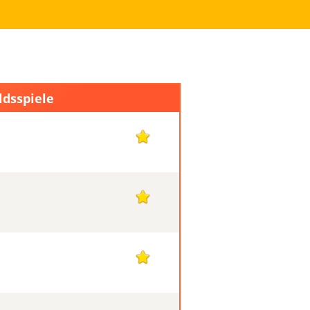
ldsspiele
1
1
1