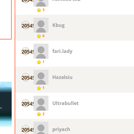
3
Kbug
20545
6
fari.lady
20545
1
Hazelsiu
20545
1
Ultrabullet
20545
2
priyach
20545