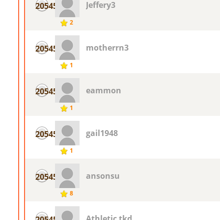
Jeffery3
20545
2
motherrn3
20545
1
eammon
20545
1
gail1948
20545
1
ansonsu
20545
8
Athletic tkd
20545