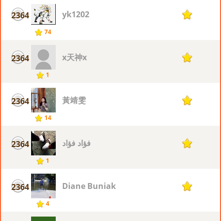
yk1202
2364
1
74
x天神x
2364
1
1
黃靖雯
2364
1
14
فؤاد فؤاد
2364
1
1
Diane Buniak
2364
1
4