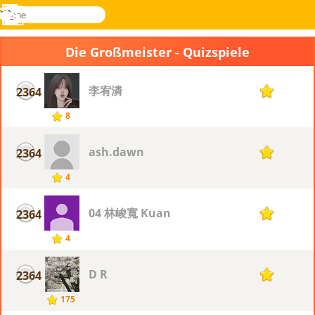
suche
Menü
Novel
Anmelden
Games
Die Großmeister - Quizspiele
李宥潾
2364
1
8
ash.dawn
2364
1
4
04 林峻寬 Kuan
2364
1
4
D R
2364
1
175