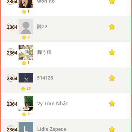
won no
2364
1
1
陳22
2364
1
2
舞う桜
2364
1
1
514126
2364
1
20
Vy Trần Nhật
2364
1
2
Lidia Zepeda
2364
1