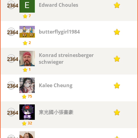
Edward Choules
2364
1
7
butterflygirl1984
2364
1
2
Konrad streinesberger
2364
1
schwieger
1
Kalee Cheung
2364
1
75
東光國小張書豪
2364
1
32