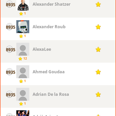
Alexander Shatzer
8935
1
1
Alexander Roub
8935
1
1
AlexaLee
8935
1
12
Ahmed Goudaa
8935
1
1
Adrian De la Rosa
8935
1
1