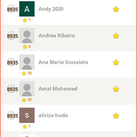
Andy 2020
8935
1
1
Andrea Ribeiro
8935
1
4
Ana Maria Scussiato
8935
1
16
Amal Mohamed
8935
1
35
aliriza huda
8935
1
1