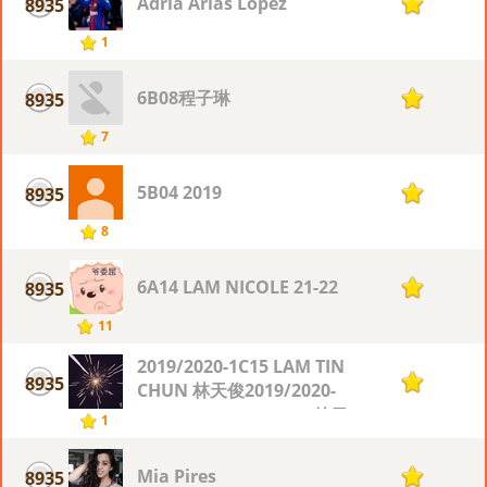
Adrià Arias Lopez
8935
1
1
6B08程子琳
8935
1
7
5B04 2019
8935
1
8
6A14 LAM NICOLE 21-22
8935
1
11
2019/2020-1C15 LAM TIN
8935
1
CHUN 林天俊2019/2020-
1C15 LAM TIN CHUN 林天
1
俊
Mia Pires
8935
1