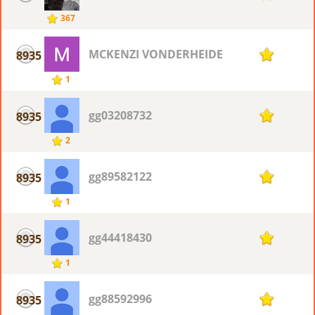
367
MCKENZI VONDERHEIDE
8935
1
1
gg03208732
8935
1
2
gg89582122
8935
1
1
gg44418430
8935
1
1
gg88592996
8935
1