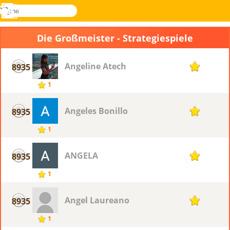
suche
Menü
Novel
Anmelden
Games
Die Großmeister - Strategiespiele
Angeline Atech
8935
1
1
Angeles Bonillo
8935
1
1
ANGELA
8935
1
1
Angel Laureano
8935
1
1