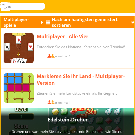
suche
Menü
Novel
Anmelden
Games
Multiplayer-
Nach am häufigsten gemeistert
Spiele
sortieren
Multiplayer - Alle Vier
Entdecken Sie das National-Kartenspiel von Trinidad!
Spieler online: 1
Markieren Sie Ihr Land - Multiplayer-
Version
Zäunen Sie mehr Landstücke ein als Ihr Gegner.
Spieler online: 1