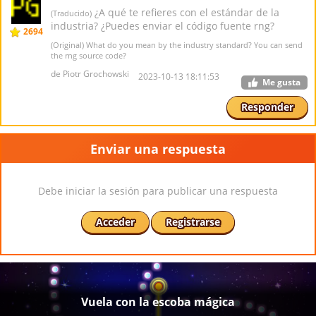
¿A qué te refieres con el estándar de la
(Traducido)
industria? ¿Puedes enviar el código fuente rng?
2694
(Original) What do you mean by the industry standard? You can send
the rng source code?
de Piotr Grochowski
2023-10-13 18:11:53
Me gusta
Responder
Enviar una respuesta
Debe iniciar la sesión para publicar una respuesta
Acceder
Registrarse