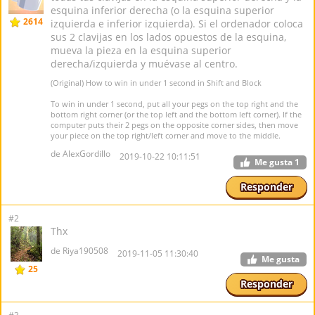
esquina inferior derecha (o la esquina superior
2614
izquierda e inferior izquierda). Si el ordenador coloca
sus 2 clavijas en los lados opuestos de la esquina,
mueva la pieza en la esquina superior
derecha/izquierda y muévase al centro.
(Original) How to win in under 1 second in Shift and Block
To win in under 1 second, put all your pegs on the top right and the
bottom right corner (or the top left and the bottom left corner). If the
computer puts their 2 pegs on the opposite corner sides, then move
your piece on the top right/left corner and move to the middle.
de AlexGordillo
2019-10-22 10:11:51
Me gusta
1
Responder
#2
Thx
de Riya190508
2019-11-05 11:30:40
Me gusta
25
Responder