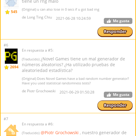
tiene un rng malo
(Original) u can also lose in 0 secs if u got bad rng
545
de Long Ting Chiu
2021-06-28 10:24:59
Me gusta
Responder
#6
En respuesta a #5:
¿Novel Games tiene un mal generador de
(Traducido)
números aleatorios? ¿Ha utilizado pruebas de
2694
aleatoriedad estadística?
(Original) Does Novel Games have a bad random number generator?
Have you used statistical randomness tests?
de Piotr Grochowski
2021-06-29 01:50:28
Me gusta
Responder
#7
En respuesta a #6:
@Piotr Grochowski
, nuestro generador de
(Traducido)