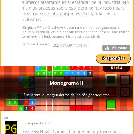
números aleatorios es el estándar de la industria. No
hicimos pruebas sobre eso, pero no hay razón para
creer que es malo, porque es el estándar de la
industria.
(Original)
@Piotr Grochowski
, our random number generator is
industry standard. We did not run tests on that but there is no reason
to believe it is bad, because it is industry standard.
de Novel Games
2021-06-30 11:14:10
Me gusta
Responder
#8
En respuesta a #5:
Novel Games dijo que no hay razón para
(Traducido)