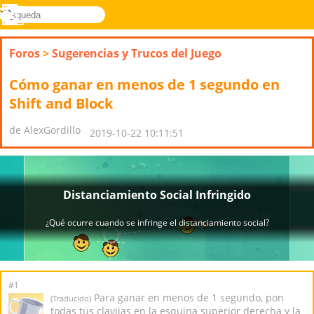
búsqueda
Menú
Novel
Acceder
Games
Foros
>
Sugerencias y Trucos del Juego
Cómo ganar en menos de 1 segundo en
Shift and Block
de AlexGordillo
2019-10-22 10:11:51
#1
Para ganar en menos de 1 segundo, pon
(Traducido)
todas tus clavijas en la esquina superior derecha y la