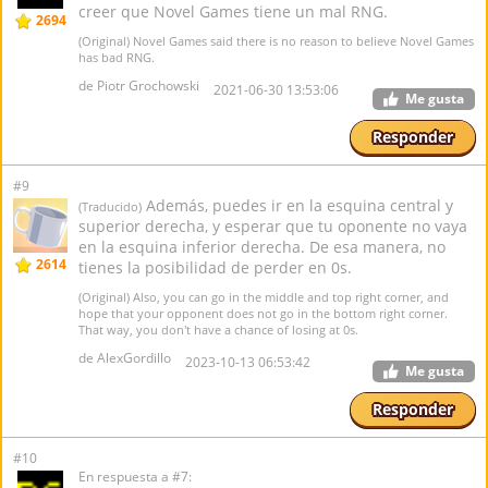
creer que Novel Games tiene un mal RNG.
2694
(Original) Novel Games said there is no reason to believe Novel Games
has bad RNG.
de Piotr Grochowski
2021-06-30 13:53:06
Me gusta
Responder
#9
Además, puedes ir en la esquina central y
(Traducido)
superior derecha, y esperar que tu oponente no vaya
en la esquina inferior derecha. De esa manera, no
2614
tienes la posibilidad de perder en 0s.
(Original) Also, you can go in the middle and top right corner, and
hope that your opponent does not go in the bottom right corner.
That way, you don't have a chance of losing at 0s.
de AlexGordillo
2023-10-13 06:53:42
Me gusta
Responder
#10
En respuesta a #7: