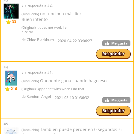
#3
En respuesta a #2:
no funciona más lier
(Traducido)
Buen intento
33
(Original) it does not work lier
nice try
de Chloe Blackburn
2020-04-22 03:06:27
Me gusta
Responder
#4
En respuesta a #1:
Oponente gana cuando hago eso
(Traducido)
216
(Original) Opponent wins when I do that
de Random Angel
2021-03-10 01:36:32
Me gusta
Responder
#5
También puede perder en 0 segundos si
(Traducido)