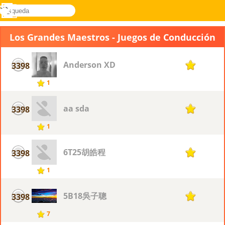
búsqueda
Menú
Novel
Acceder
Games
Los Grandes Maestros - Juegos de Conducción
Anderson XD
3398
1
1
aa sda
3398
1
1
6T25胡皓程
3398
1
1
5B18吳子聰
3398
1
7