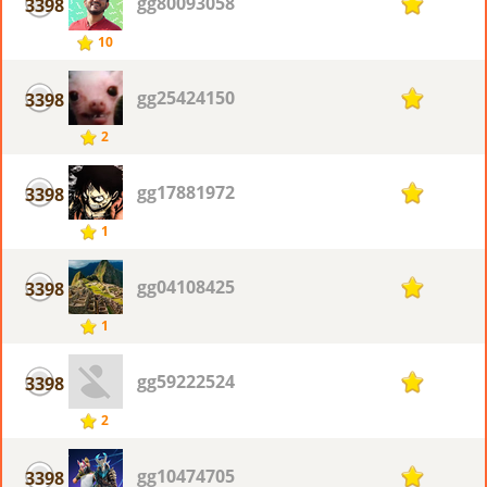
gg80093058
3398
1
10
gg25424150
3398
1
2
gg17881972
3398
1
1
gg04108425
3398
1
1
gg59222524
3398
1
2
gg10474705
3398
1