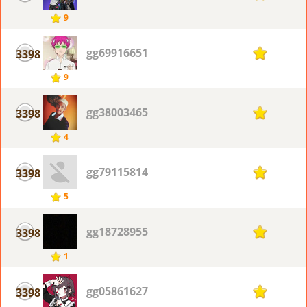
9
gg69916651
3398
1
9
gg38003465
3398
1
4
gg79115814
3398
1
5
gg18728955
3398
1
1
gg05861627
3398
1