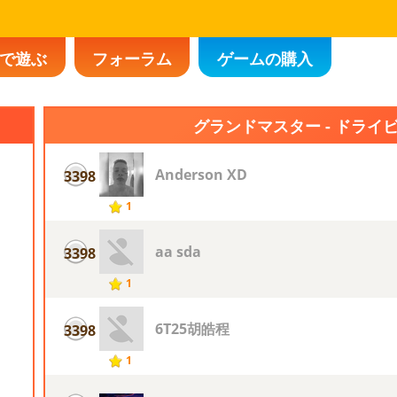
で遊ぶ
フォーラム
ゲームの購入
グランドマスター - ドライ
Anderson XD
3398
1
aa sda
3398
1
6T25胡皓程
3398
1