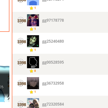
1
gg97178778
3398
1
gg25240480
3398
1
gg00528595
3398
8
gg36732958
3398
1
gg72320584
3398