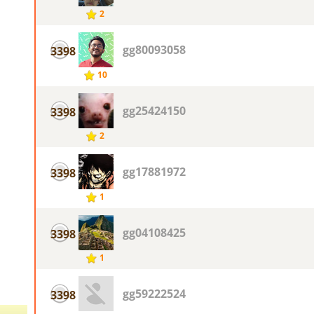
2
gg80093058
3398
10
gg25424150
3398
2
gg17881972
3398
1
gg04108425
3398
1
gg59222524
3398