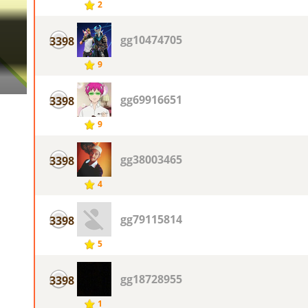
2
gg10474705
3398
9
gg69916651
3398
9
gg38003465
3398
4
gg79115814
3398
5
gg18728955
3398
1