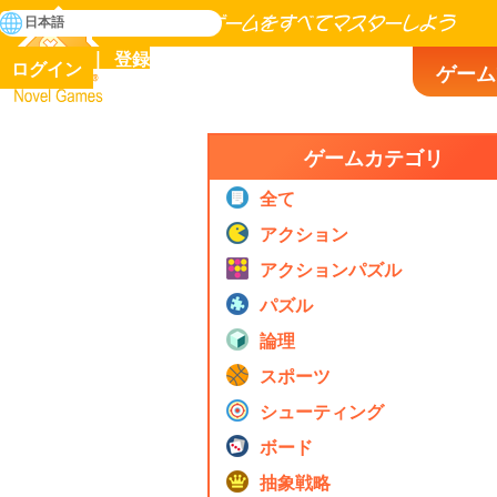
検
日本語
索
人類の歴史に存在するゲームをすべてマスターしよう
登録
ログイン
ゲーム
Novel Games
ゲームカテゴリ
全て
アクション
アクションパズル
パズル
論理
スポーツ
シューティング
ボード
抽象戦略