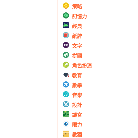
策略
記憶力
經典
紙牌
文字
拼圖
角色扮演
教育
數學
音樂
設計
謎宮
眼力
數獨