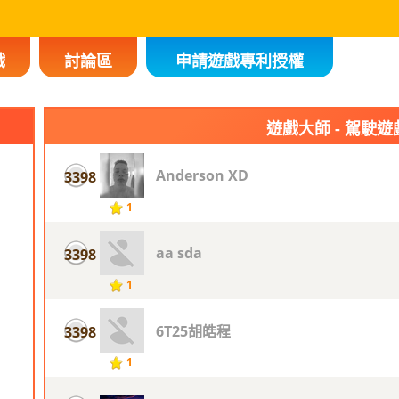
戲
討論區
申請遊戲專利授權
遊戲大師 - 駕駛遊
Anderson XD
3398
1
aa sda
3398
1
6T25胡皓程
3398
1