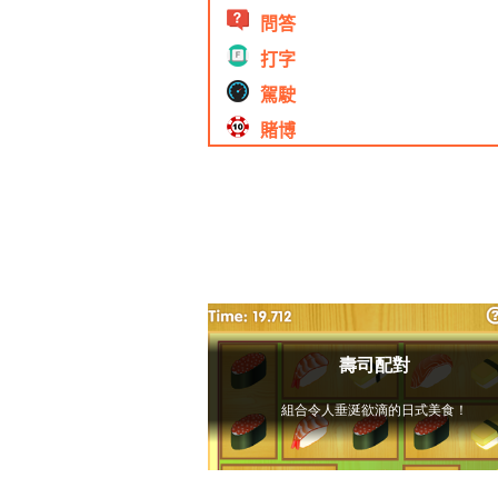
問答
打字
駕駛
賭博