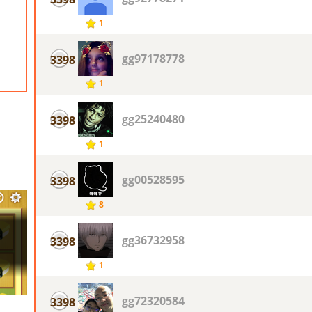
1
gg97178778
3398
1
gg25240480
3398
1
gg00528595
3398
8
gg36732958
3398
1
gg72320584
3398