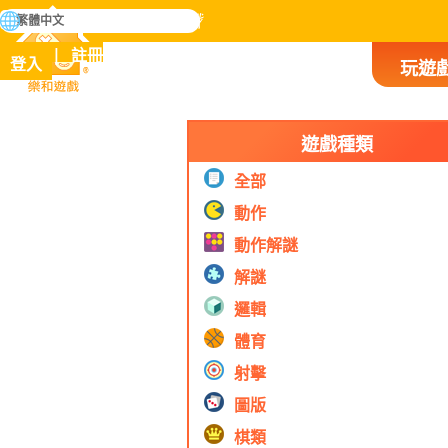
搜
繁體中文
尋
掌握人類歷史上所有遊戲
註冊
登入
玩遊
樂和遊戲
遊戲種類
全部
動作
動作解謎
解謎
邏輯
體育
射擊
圖版
棋類