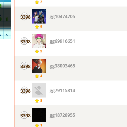
2
gg10474705
3398
9
gg69916651
3398
9
gg38003465
3398
4
gg79115814
3398
5
gg18728955
3398
1