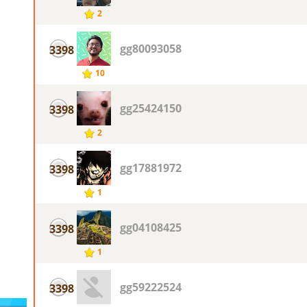
2
gg80093058
3398
10
gg25424150
3398
2
gg17881972
3398
1
gg04108425
3398
1
gg59222524
3398