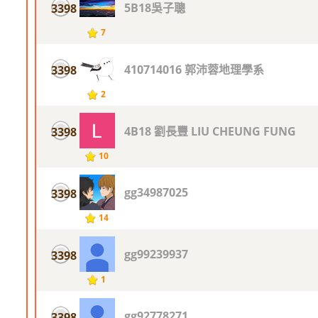
5B18吳子聰
3398
7
410714016 郭沛蓉地理學系
3398
2
4B18 劉長豐 LIU CHEUNG FUNG
3398
10
gg34987025
3398
14
gg99239937
3398
1
gg92778271
3398