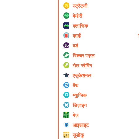
स्ट्रैटजी
मेमोरी
क्लासिक
कार्ड
वर्ड
पिक्चर पज़ल
रोल प्ले‍यिंग
एजुकेशनल
मैथ
म्यूाजिक
डिज़ाइन
मेज़
आइसाइट
सुडोकू