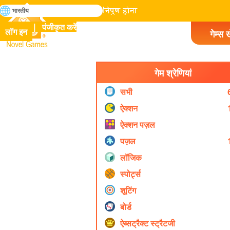
खोजे
भारतीय
मानव इतिहास में सभी गेम में निपुण होना
पंजीकृत करें
लॉग इन
गेम्स ख
Novel Games
गेम श्रेणियां
सभी
ऐक्शन
ऐक्शन पज़ल
पज़ल
लॉजिक
स्पोर्ट्स
शूटिंग
बोर्ड
ऐब्सट्रैक्ट स्ट्रैटजी