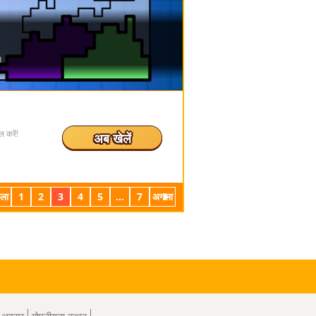
 करें!
अब खेलें
ला
1
2
3
4
5
...
7
अगला