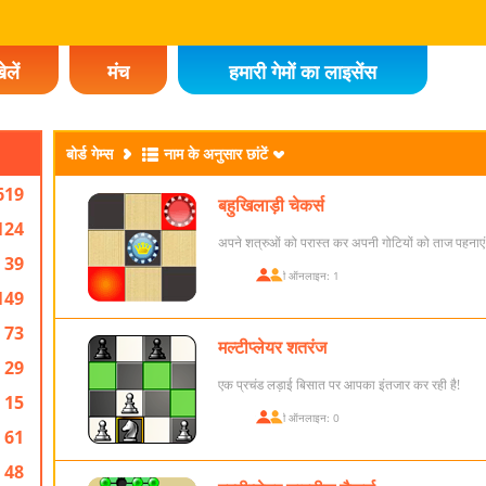
ेलें
मंच
हमारी गेमों का लाइसेंस
बोर्ड गेम्स
नाम के अनुसार छांटें
619
बहुखिलाड़ी चेकर्स
124
अपने शत्रुओं को परास्त कर अपनी गोटियों को ताज पहनाएं
39
खिलाड़ी ऑनलाइन: 1
149
73
मल्टीप्लेयर शतरंज
29
एक प्रचंड लड़ाई बिसात पर आपका इंतजार कर रही है!
15
खिलाड़ी ऑनलाइन: 0
61
48