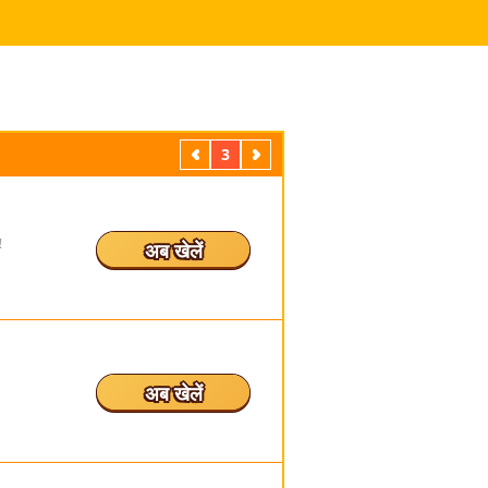
पिछला
3
अगला
!
अब खेलें
अब खेलें