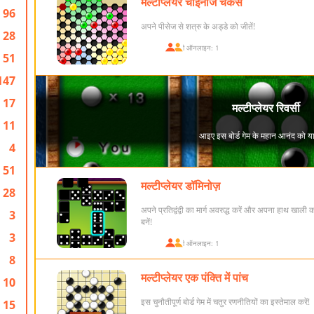
मल्टीप्लेयर चाइनीज चैकर्स
96
अपने पीसेज से शत्रु के अड्डे को जीतें!
28
खिलाड़ी ऑनलाइन: 1
51
147
17
11
4
51
मल्टीप्लेयर डॉमिनोज़
28
अपने प्रतिद्वंद्वी का मार्ग अवरुद्ध करें और अपना हाथ खाली 
3
बनें!
3
खिलाड़ी ऑनलाइन: 1
8
मल्टीप्लेयर एक पंक्ति में पांच
10
इस चुनौतीपूर्ण बोर्ड गेम में चतुर रणनीतियों का इस्तेमाल करें!
15