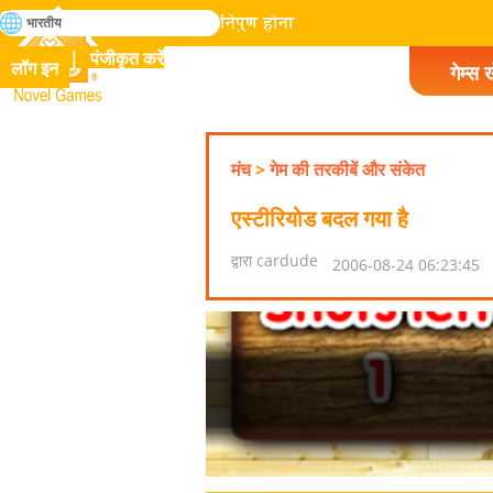
खोजे
भारतीय
मानव इतिहास में सभी गेम में निपुण होना
पंजीकृत करें
लॉग इन
गेम्स ख
Novel Games
मंच
>
गेम की तरकीबें और संकेत
एस्टीरियोड बदल गया है
द्वारा cardude
2006-08-24 06:23:45