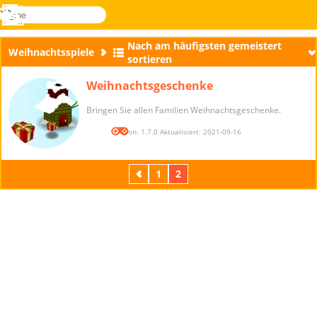
suche
Menü
Novel
Anmelden
Games
Nach am häufigsten gemeistert
Weihnachtsspiele
sortieren
Weihnachtsgeschenke
Bringen Sie allen Familien Weihnachtsgeschenke.
Version: 1.7.0 Aktualisiert: 2021-09-16
Zurück
1
2