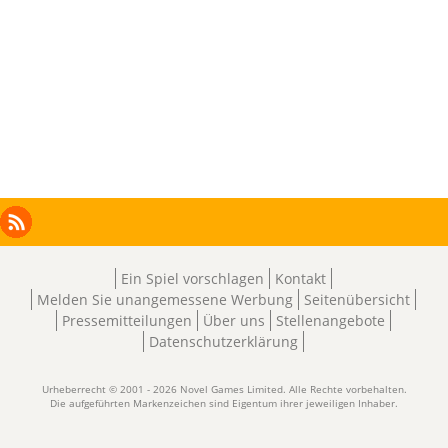
Facebook
Instagram
X
RSS
LinkedIn
Ein Spiel vorschlagen
Kontakt
Melden Sie unangemessene Werbung
Seitenübersicht
Pressemitteilungen
Über uns
Stellenangebote
Datenschutzerklärung
Urheberrecht © 2001 - 2026 Novel Games Limited. Alle Rechte vorbehalten.
Die aufgeführten Markenzeichen sind Eigentum ihrer jeweiligen Inhaber.