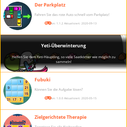
Der Parkplatz
Fahren Sie das rote Auto schnell vom Parkplatz!
Version: 1.1.2 Aktualisiert: 2020-09-13
Fubuki
Können Sie die Aufgabe lösen?
Version: 1.0.0 Aktualisiert: 2020-05-15
Zielgerichtete Therapie
Zerstören Sie alle Krebszellen.