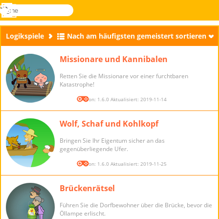
suche
Menü
Novel
Anmelden
Games
Logikspiele
Nach am häufigsten gemeistert sortieren
Missionare und Kannibalen
Retten Sie die Missionare vor einer furchtbaren
Katastrophe!
Version: 1.6.0 Aktualisiert: 2019-11-14
Wolf, Schaf und Kohlkopf
Bringen Sie Ihr Eigentum sicher an das
gegenüberliegende Ufer.
Version: 1.6.0 Aktualisiert: 2019-11-25
Brückenrätsel
Führen Sie die Dorfbewohner über die Brücke, bevor die
Öllampe erlischt.