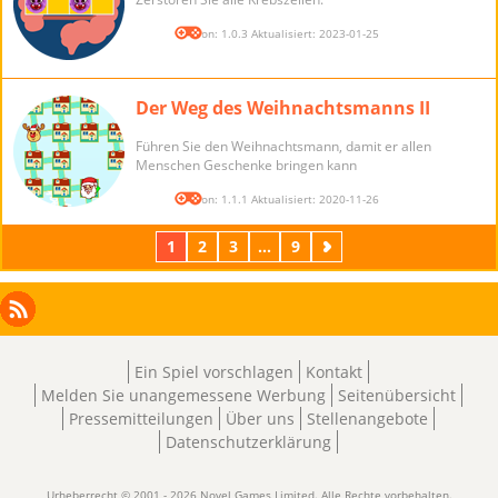
Version: 1.0.3 Aktualisiert: 2023-01-25
Der Weg des Weihnachtsmanns II
Führen Sie den Weihnachtsmann, damit er allen
Menschen Geschenke bringen kann
Version: 1.1.1 Aktualisiert: 2020-11-26
1
2
3
...
9
Weiter
Facebook
Instagram
X
RSS
LinkedIn
Ein Spiel vorschlagen
Kontakt
Melden Sie unangemessene Werbung
Seitenübersicht
Pressemitteilungen
Über uns
Stellenangebote
Datenschutzerklärung
Urheberrecht © 2001 - 2026 Novel Games Limited. Alle Rechte vorbehalten.