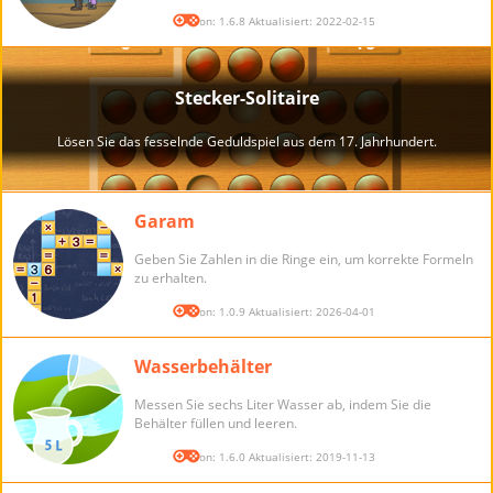
Version: 1.6.8 Aktualisiert: 2022-02-15
Garam
Geben Sie Zahlen in die Ringe ein, um korrekte Formeln
zu erhalten.
Version: 1.0.9 Aktualisiert: 2026-04-01
Wasserbehälter
Messen Sie sechs Liter Wasser ab, indem Sie die
Behälter füllen und leeren.
Version: 1.6.0 Aktualisiert: 2019-11-13